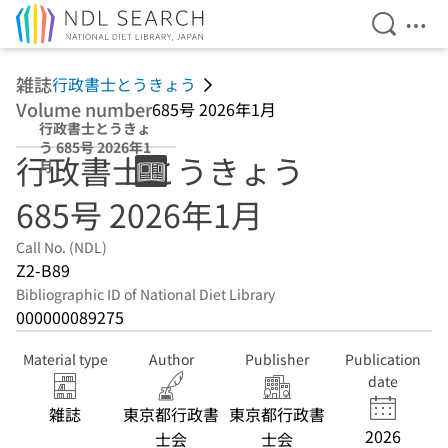
Open Se
Ope
Jump to main content
雑誌
行政書士とうきょう
Volume number
685号 2026年1月
行政書士とうきょ
う 685号 2026年1
行政書士とうきょう
月
685号 2026年1月
Call No. (NDL)
Z2-B89
Bibliographic ID of National Diet Library
000000089275
Material type
Author
Publisher
Publication
date
雑誌
東京都行政書
東京都行政書
2026
士会
士会