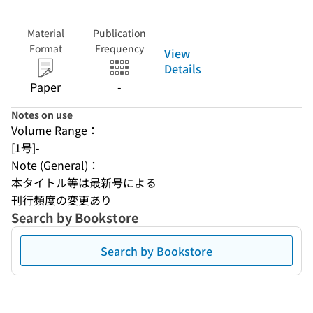
Material
Publication
Format
Frequency
View
Details
Paper
-
Notes on use
Volume Range：
[1号]-
Note (General)：
本タイトル等は最新号による
刊行頻度の変更あり
Search by Bookstore
Search by Bookstore