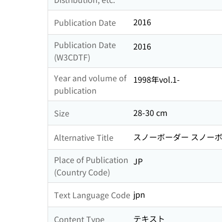
2016
Publication Date
Publication Date
2016
(W3CDTF)
Year and volume of
1998年vol.1-
publication
28-30 cm
Size
スノーボーダー スノー
Alternative Title
Place of Publication
JP
(Country Code)
jpn
Text Language Code
テキスト
Content Type