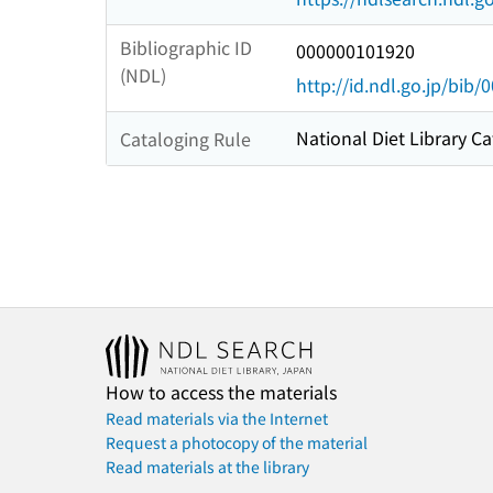
Bibliographic ID
000000101920
(NDL)
http://id.ndl.go.jp/bib
National Diet Library Ca
Cataloging Rule
How to access the materials
Read materials via the Internet
Request a photocopy of the material
Read materials at the library