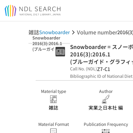
Jump to main content
雑誌
Volume number
Snowboarder
2016(3
Snowboarder
2016(3):2016.1
Snowboarder = スノ
(ブルーガイド・
2016(3):2016.1
グラフィック)
(ブルーガイド・グラフィ
Z7-C1
Call No. (NDL)
Bibliographic ID of National Diet
Material type
Author
雑誌
実業之日本社 編
Material Format
Publication Frequency