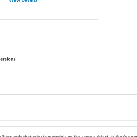
versions
ty (keywords that refer to materials on the same subject, author's name