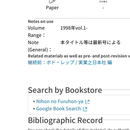
Paper
-
Notes on use
Volume
1998年vol.1-
Range：
Note
本タイトル等は最新号による
(General)：
Related materials as well as pre- and post-revision 
継続前：ボド・レップ / 実業之日本社 編
Search by Bookstore
Nihon no Furuhon-ya
Google Book Search
Bibliographic Record
You can check the details of this material, its authori