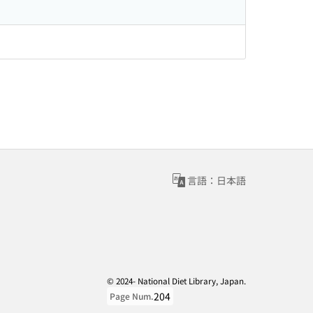
言語：日本語
© 2024- National Diet Library, Japan.
204
Page Num.