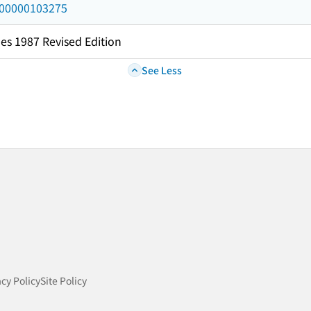
/000000103275
es 1987 Revised Edition
See Less
acy Policy
Site Policy