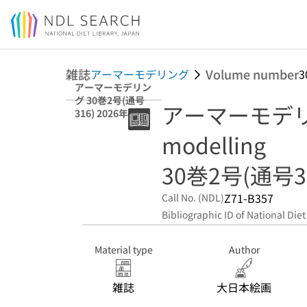
Jump to main content
雑誌
Volume number
アーマーモデリング
3
アーマーモデリン
グ 30巻2号(通号
アーマーモデリン
316) 2026年2月
modelling
30巻2号(通号31
Z71-B357
Call No. (NDL)
Bibliographic ID of National Diet
Material type
Author
雑誌
大日本絵画