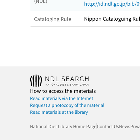
(NDL)
http://id.ndl.go.jp/bib
Nippon Cataloguing Rul
Cataloging Rule
How to access the materials
Read materials via the Internet
Request a photocopy of the material
Read materials at the library
National Diet Library Home Page
Contact Us
News
Priv