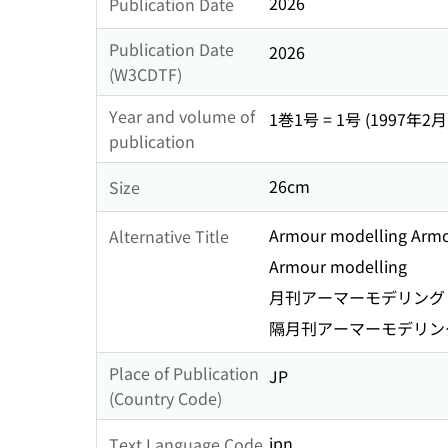
2026
Publication Date
Publication Date
2026
(W3CDTF)
Year and volume of
1巻1号 = 1号 (1997年2月
publication
26cm
Size
Armour modelling Armo
Alternative Title
Armour modelling
月刊アーマーモデリング 
隔月刊アーマーモデリング
Place of Publication
JP
(Country Code)
jpn
Text Language Code