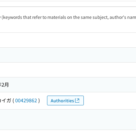
ty (keywords that refer to materials on the same subject, author's name
年2月
カイガ
(
00429862
)
Authorities