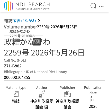
Open Se
Ope
Jump to main content
雑誌
政経かながわ
Volume number
2259号 2026年5月26日
政経かながわ
2259号 2026年5
政経かながわ
月26日
2259号 2026年5月26日
Call No. (NDL)
Z71-B882
Bibliographic ID of National Diet Library
000000104355
Material type
Author
Publisher
Publication
date
雑誌
神奈川政経懇
神奈川政経懇
2026
話会 編
話会