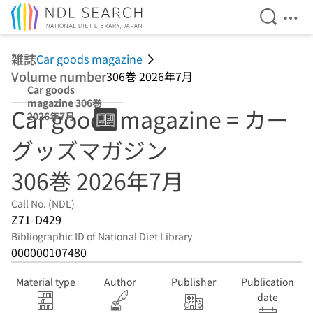
Open Se
Ope
Jump to main content
雑誌
Car goods magazine
Volume number
306巻 2026年7月
Car goods
magazine 306巻
Car goods magazine = カー
2026年7月
グッズマガジン
306巻 2026年7月
Call No. (NDL)
Z71-D429
Bibliographic ID of National Diet Library
000000107480
Material type
Author
Publisher
Publication
date