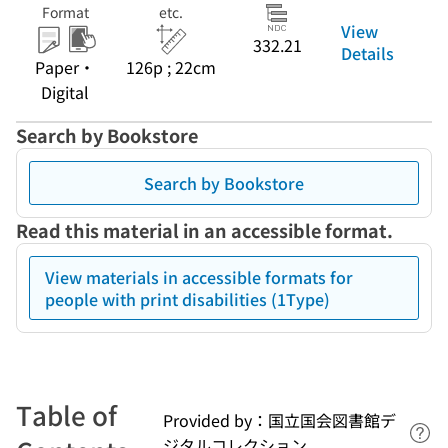
Format
etc.
View
332.21
Details
Paper・
126p ; 22cm
Digital
Search by Bookstore
Search by Bookstore
Read this material in an accessible format.
View materials in accessible formats for
people with print disabilities (1Type)
Table of
Provided by：国立国会図書館デ
Lin
ジタルコレクション