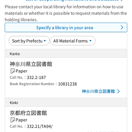
Please contact your local library for information on how to use
materials or whether it is possible to request materials from the
holding libraries.
Specify a library in your area
Kanto
神奈川県立図書館
Paper
332.2-187
Call No.：
10831238
Book Registration Number：
神奈川県立図書館
Kinki
京都府立図書館
Paper
332.21/TA94/
Call No.：