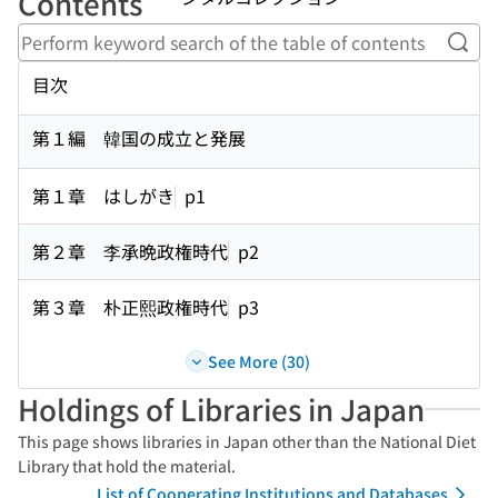
Contents
Perf
目次
第１編 韓国の成立と発展
第１章 はしがき
p1
第２章 李承晩政権時代
p2
第３章 朴正熙政権時代
p3
See More (30)
Holdings of Libraries in Japan
This page shows libraries in Japan other than the National Diet
Library that hold the material.
List of Cooperating Institutions and Databases