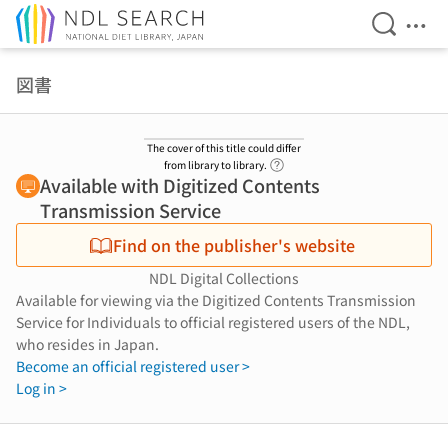
Open Se
Ope
Jump to main content
図書
The cover of this title could differ
Link to Help Page
from library to library.
Available with Digitized Contents
Transmission Service
Find on the publisher's website
NDL Digital Collections
Available for viewing via the Digitized Contents Transmission
Service for Individuals to official registered users of the NDL,
who resides in Japan.
Become an official registered user >
Log in >