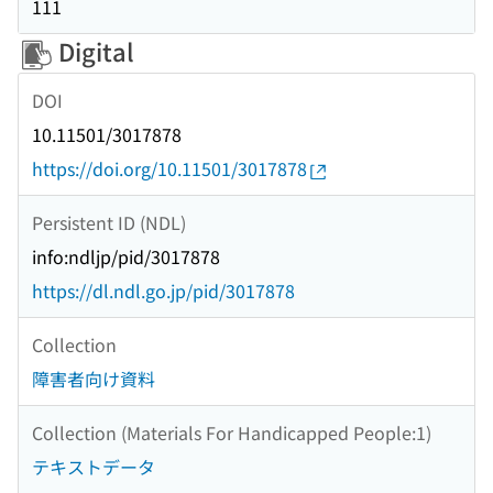
111
Digital
DOI
10.11501/3017878
https://doi.org/10.11501/3017878
Persistent ID (NDL)
info:ndljp/pid/3017878
https://dl.ndl.go.jp/pid/3017878
Collection
障害者向け資料
Collection (Materials For Handicapped People:1)
テキストデータ