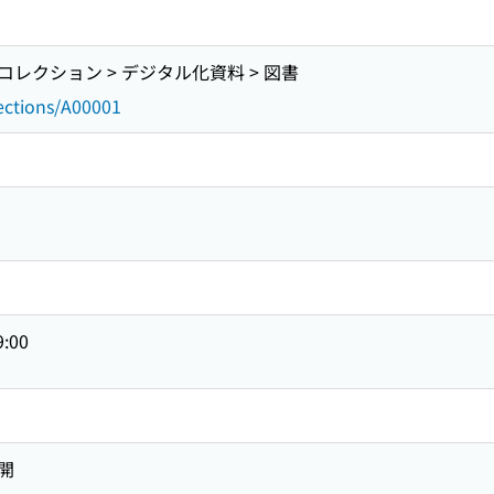
レクション > デジタル化資料 > 図書
lections/A00001
9:00
開