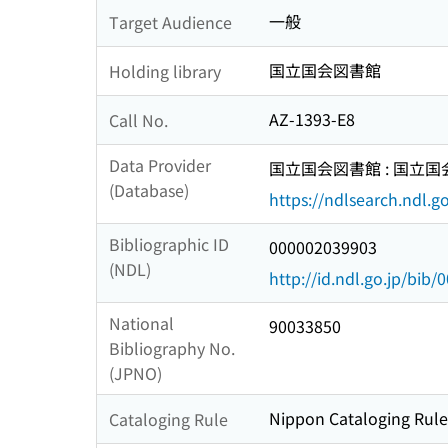
一般
Target Audience
国立国会図書館
Holding library
AZ-1393-E8
Call No.
Data Provider
国立国会図書館 : 国立
(Database)
https://ndlsearch.ndl.go
Bibliographic ID
000002039903
(NDL)
http://id.ndl.go.jp/bib
National
90033850
Bibliography No.
(JPNO)
Nippon Cataloging Rule
Cataloging Rule