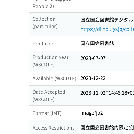
People:2)
Collection
国立国会図書館デジタルコ
(particular)
https://dl.ndl.go.jp/col
国立国会図書館
Producer
Production year
2023-07-07
(W3CDTF)
2023-12-22
Available (W3CDTF)
Date Accepted
2023-11-02T14:48:18+0
(W3CDTF)
image/jp2
Format (IMT)
国立国会図書館内限定公
Access Restrictions