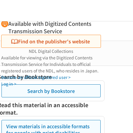
Available with Digitized Contents
Transmission Service
Find on the publisher's website
NDL Digital Collections
Available for viewing via the Digitized Contents
Transmission Service for Individuals to official
registered users of the NDL, who resides in Japan.
Search by Bookstore
Become an official registered user >
Log in >
Search by Bookstore
Read this material in an accessible
format.
View materials in accessible formats
for people with print disabilities