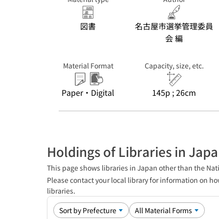
図書
名古屋市選挙管理委員
会 編
Material Format
Capacity, size, etc.
Paper・Digital
145p ; 26cm
Holdings of Libraries in Jap
This page shows libraries in Japan other than the Nati
Please contact your local library for information on ho
libraries.