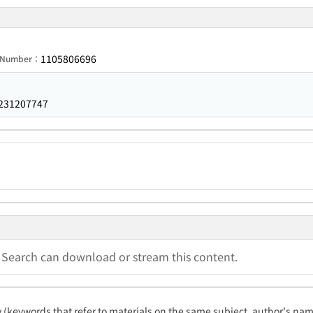
1105806696
n Number：
231207747
a Search can download or stream this content.
ty (keywords that refer to materials on the same subject, author's name