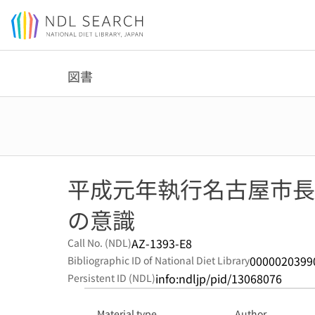
Jump to main content
図書
平成元年執行名古屋市長
の意識
AZ-1393-E8
Call No. (NDL)
0000020399
Bibliographic ID of National Diet Library
info:ndljp/pid/13068076
Persistent ID (NDL)
Material type
Author