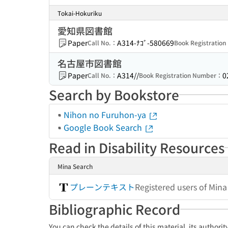
Tokai-Hokuriku
愛知県図書館
Paper
A314-ﾅｺﾞ-580669
Call No.：
Book Registratio
名古屋市図書館
Paper
A314//
0
Call No.：
Book Registration Number：
Search by Bookstore
Nihon no Furuhon-ya
Google Book Search
Read in Disability Resources
Mina Search
プレーンテキスト
Registered users of Min
Bibliographic Record
You can check the details of this material, its authori