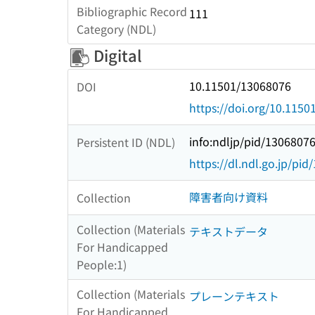
Bibliographic Record
111
Category (NDL)
Digital
10.11501/13068076
DOI
https://doi.org/10.115
info:ndljp/pid/1306807
Persistent ID (NDL)
https://dl.ndl.go.jp/pi
障害者向け資料
Collection
Collection (Materials
テキストデータ
For Handicapped
People:1)
Collection (Materials
プレーンテキスト
For Handicapped