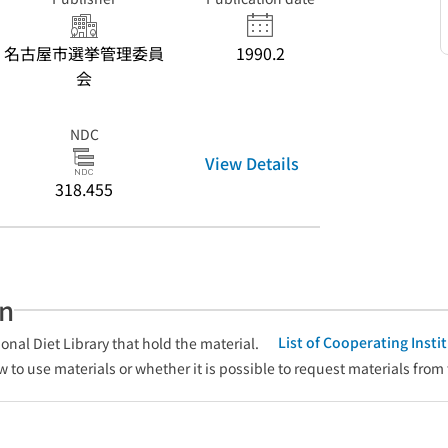
名古屋市選挙管理委員
1990.2
会
NDC
View Details
318.455
an
List of Cooperating Inst
onal Diet Library that hold the material.
w to use materials or whether it is possible to request materials from