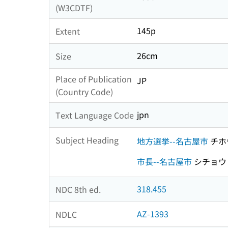
(W3CDTF)
145p
Extent
26cm
Size
Place of Publication
JP
(Country Code)
jpn
Text Language Code
Subject Heading
地方選挙--名古屋市
チホ
市長--名古屋市
シチョウ
318.455
NDC 8th ed.
AZ-1393
NDLC