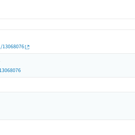
01/13068076
6
d/13068076