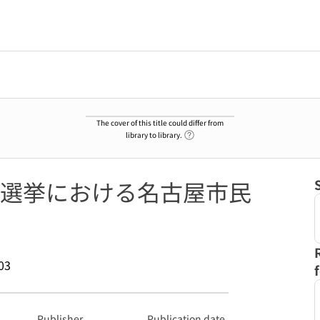
The cover of this title could differ from
Link to Help Page
library to library.
選挙における名古屋市民
03
Publisher
Publication date