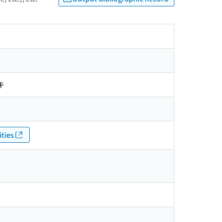
キ
ties