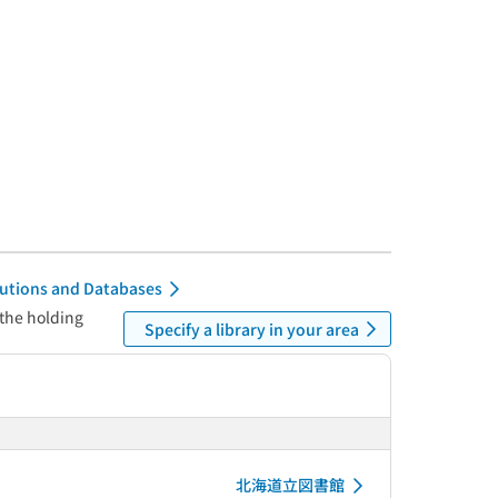
itutions and Databases
 the holding
Specify a library in your area
北海道立図書館