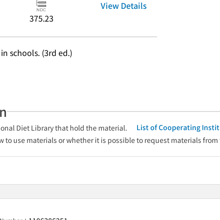
View Details
375.23
 schools. (3rd ed.)
an
List of Cooperating Inst
onal Diet Library that hold the material.
w to use materials or whether it is possible to request materials from