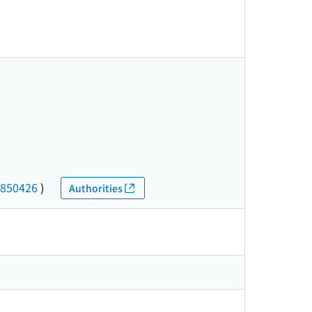
850426
)
Authorities