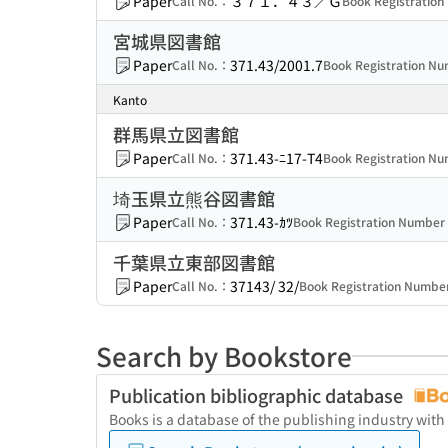
Paper
３７１．４３／Ｇ
Call No.：
Book Registratio
宮城県図書館
Paper
371.43/2001.7
Call No.：
Book Registration N
Kanto
群馬県立図書館
Paper
371.43-ﾆ17-T4
Call No.：
Book Registration N
埼玉県立熊谷図書館
Paper
371.43-ｶﾂ
Call No.：
Book Registration Numbe
千葉県立東部図書館
Paper
37143/ 32/
Call No.：
Book Registration Numb
Search by Bookstore
Publication bibliographic database
Books is a database of the publishing industry with