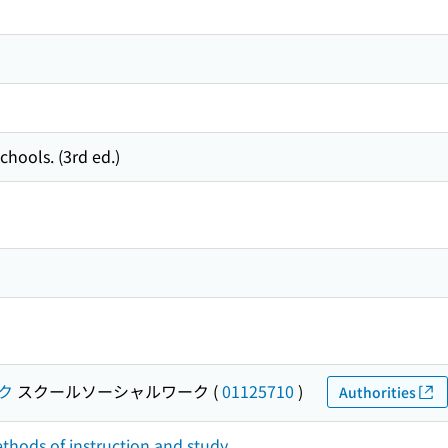
chools. (3rd ed.)
ク
スクールソーシャルワーク
(
01125710
)
Authorities
ethods of instruction and study