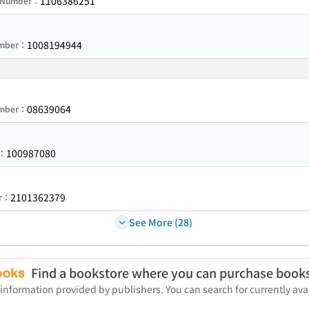
1106386251
n Number：
1008194944
umber：
08639064
umber：
100987080
r：
2101362379
er：
See More (28)
Find a bookstore where you can purchase book
 information provided by publishers. You can search for currently a