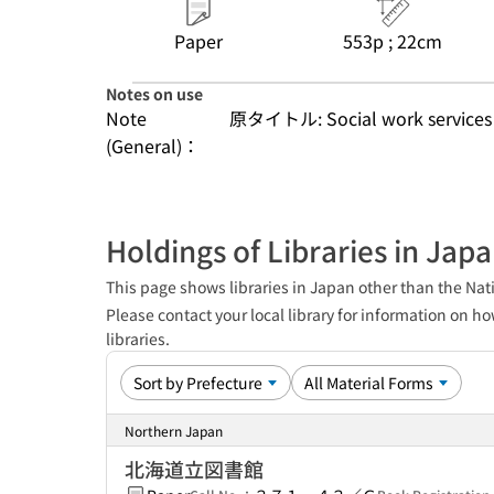
Paper
553p ; 22cm
Notes on use
Note
原タイトル: Social work services in
(General)：
Holdings of Libraries in Jap
This page shows libraries in Japan other than the Nati
Please contact your local library for information on ho
libraries.
Northern Japan
北海道立図書館