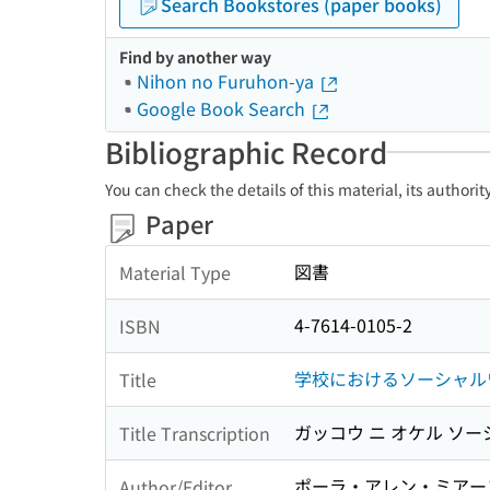
Search Bookstores (paper books)
Find by another way
Nihon no Furuhon-ya
Google Book Search
Bibliographic Record
You can check the details of this material, its authori
Paper
図書
Material Type
4-7614-0105-2
ISBN
学校におけるソーシャル
Title
ガッコウ ニ オケル ソー
Title Transcription
ポーラ・アレン・ミアーズ,
Author/Editor