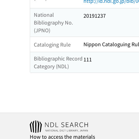
http://id.ndl.go.jp/bib
National
20191237
Bibliography No.
(JPNO)
Nippon Cataloguing Rul
Cataloging Rule
Bibliographic Record
111
Category (NDL)
How to access the materials