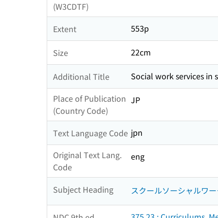
(W3CDTF)
553p
Extent
22cm
Size
Social work services in s
Additional Title
Place of Publication
JP
(Country Code)
jpn
Text Language Code
Original Text Lang.
eng
Code
Subject Heading
スクールソーシャルワー
375.23 : Curriculums. M
NDC 9th ed.