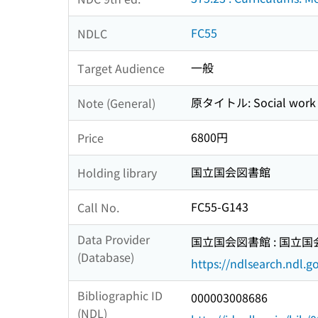
FC55
NDLC
一般
Target Audience
原タイトル: Social work ser
Note (General)
6800円
Price
国立国会図書館
Holding library
FC55-G143
Call No.
Data Provider
国立国会図書館 : 国立
(Database)
https://ndlsearch.ndl.go
Bibliographic ID
000003008686
(NDL)