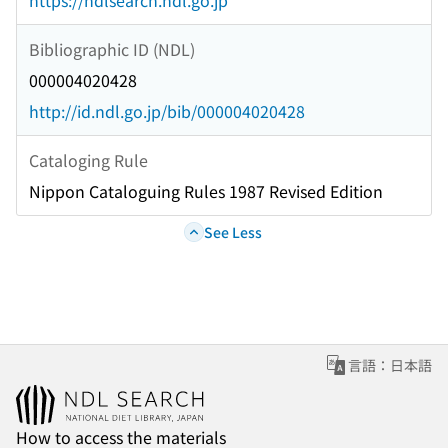
https://ndlsearch.ndl.go.jp
Bibliographic ID (NDL)
000004020428
http://id.ndl.go.jp/bib/000004020428
Cataloging Rule
Nippon Cataloguing Rules 1987 Revised Edition
See Less
言語：日本語
How to access the materials