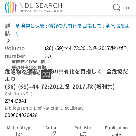
Open Se
Ope
Jump to main content
雑
危険物と保安 : 情報の共有化を目指して : 全危協だよ
誌
り
Volume
(36)-(59)=44-72:2012.冬-2017.秋 (増刊
number
共)
危険物と保安 : 情
報の共有化を目指
危険物と保安 : 情報の共有化を目指して : 全危協だ
して : 全危協だよ
より
り (36)-(59)=44-
72:2012.冬-2017.
(36)-(59)=44-72:2012.冬-2017.秋 (増刊共)
秋 (増刊共)
Call No. (NDL)
Z74-D541
Bibliographic ID of National Diet Library
000004020428
Material type
Author
Publisher
Publication
date