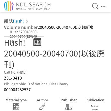
Open Se
Ope
Jump to main content
雑誌
Hush!
Volume number
20040500-20040700(以後廃刊)
Hush! 20040500-
20040700(以後廃
Hush!
刊)
20040500-20040700(以後廃
刊)
Call No. (NDL)
Z31-B410
Bibliographic ID of National Diet Library
000004282537
Material type
Author
Publisher
Publication
date