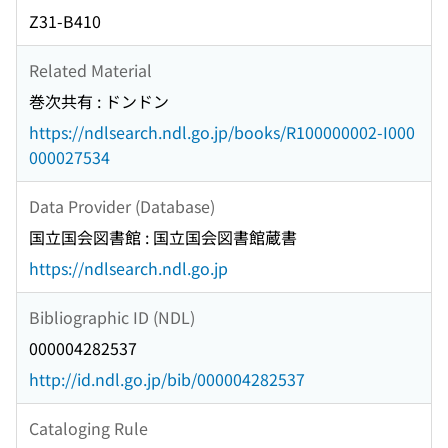
Z31-B410
Related Material
巻次共有 : ドンドン
https://ndlsearch.ndl.go.jp/books/R100000002-I000
000027534
Data Provider (Database)
国立国会図書館 : 国立国会図書館蔵書
https://ndlsearch.ndl.go.jp
Bibliographic ID (NDL)
000004282537
http://id.ndl.go.jp/bib/000004282537
Cataloging Rule