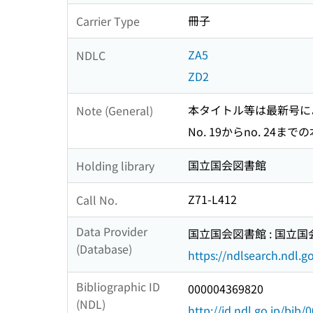
冊子
Carrier Type
ZA5
NDLC
ZD2
本タイトル等は最新号に
Note (General)
No. 19からno. 2
国立国会図書館
Holding library
Z71-L412
Call No.
Data Provider
国立国会図書館 : 国立
(Database)
https://ndlsearch.ndl.go
Bibliographic ID
000004369820
(NDL)
http://id.ndl.go.jp/bib