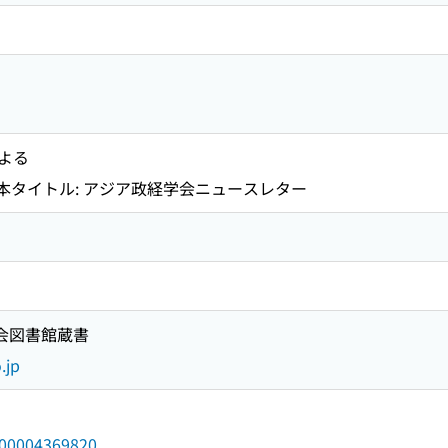
よる
4までの本タイトル: アジア政経学会ニュースレター
国会図書館蔵書
.jp
/000004369820