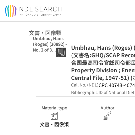
Jump to main content
文書・図像類
Umbhau, Hans
(Roges) (20892) -
Umbhau, Hans (Roges) (2
No. 2 of 3
(文書名:GHQ/SCAP Records,
Folders (文書
名:GHQ/SCAP
合国最高司令官総司令部民間財
Records, Office
Property Division ; E
of Civil Property
Central File, 1947-
Custodian = 連合
国最高司令官総司
CPC 40743-407
Call No. (NDL)
令部民間財産管理
Bibliographic ID of National Diet
局文書) (課係名
等:Foreign
Property
Material type
Author
Division ; Enemy
Property
文書・図像類
-
Branch) (シリー
ズ名:Roges -