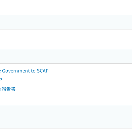
se Government to SCAP
P
の報告書