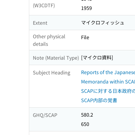
(W3CDTF)
1959
マイクロフィッシュ
Extent
Other physical
File
details
[マイクロ資料]
Note (Material Type)
Reports of the Japane
Subject Heading
Memoranda within SCA
SCAPに対する日本政府
SCAP内部の覚書
580.2
GHQ/SCAP
650