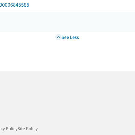
/000006845585
See Less
acy Policy
Site Policy