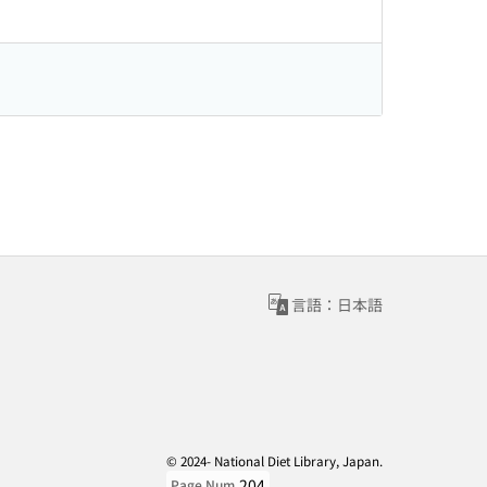
言語：日本語
© 2024- National Diet Library, Japan.
204
Page Num.