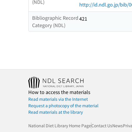
(NDL)
http://id.ndl.go.jp/bib
Bibliographic Record
421
Category (NDL)
How to access the materials
Read materials via the Internet
Request a photocopy of the material
Read materials at the library
National Diet Library Home Page
Contact Us
News
Priv