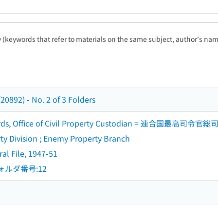
ty (keywords that refer to materials on the same subject, author's name
0892) - No. 2 of 3 Folders
rds, Office of Civil Property Custodian = 連合国
 Division ; Enemy Property Branch
 File, 1947-51
フォルダ番号:12