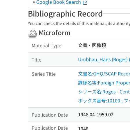
Google Book Search
Bibliographic Record
You can check the details of this material, its authori
Microform
文書・図像類
Material Type
Umbhau, Hans (Roges) (2
Title
文書名:GHQ/SCAP Reco
Series Title
課係名等:Foreign Property
シリーズ名:Roges - Central
ボックス番号:10100 ; 
1948.04-1959.02
Publication Date
Publication Date
1948