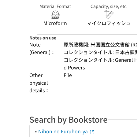
Central File,
Material Format
Capacity, size, etc.
1947-51) (ボック
ス番号:10100 ; フ
ォルダ番号:12)
Microform
マイクロフィッシュ
Notes on use
Note
原所蔵機関: 米国国立公文書館 (RG
(General)：
コレクションタイトル: 日本占領
コレクションタイトル: General Headq
d Powers
Other
File
physical
details：
Search by Bookstore
Nihon no Furuhon-ya