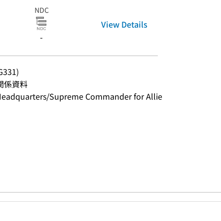
NDC
View Details
-
331)
関係資料
uarters/Supreme Commander for Allie