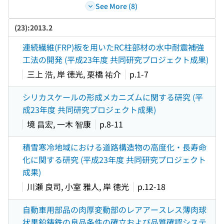
See More (8)
(23):2013.2
連続繊維(FRP)板を用いたRC柱部材の水中耐震補強
工法の開発 (平成23年度 共同研究プロジェクト成果)
三上 浩, 岸 徳光, 栗橋 祐介
p.1-7
シリカスケールの形成メカニズムに関する研究 (平
成23年度 共同研究プロジェクト成果)
境 昌宏, 一木 智康
p.8-11
積雪寒冷地域における道路構造物の高度化・長寿命
化に関する研究 (平成23年度 共同研究プロジェクト
成果)
川瀬 良司, 小室 雅人, 岸 徳光
p.12-18
自動車用部品の肉厚変動部のレアアースレス薄肉球
状黒鉛鋳鉄の良品条件の確立および品質確認システ