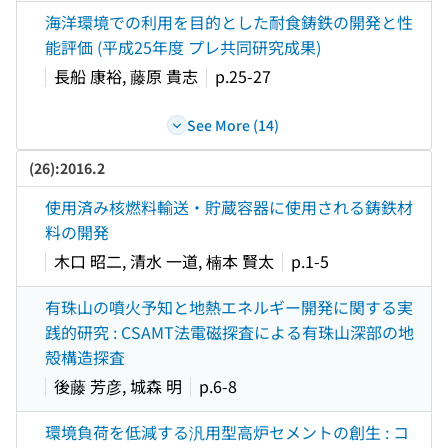
海洋環境での利用を目的とした耐食鋳鉄の開発と性
能評価 (平成25年度 プレ共同研究成果)
長船 康裕, 藤原 貴志
p.25-27
See More (14)
(26):2016.2
使用済み核燃料輸送・貯蔵容器に使用される鋳鉄材
料の開発
木口 昭二, 清水 一道, 楠本 賢太
p.1-5
有珠山の噴火予知と地熱エネルギー開発に関する実
践的研究 : CSAMT法電磁探査による有珠山深部の地
殻構造探査
後藤 芳彦, 城森 明
p.6-8
環境負荷を低減する汎用型高炉セメントの創生 : コ