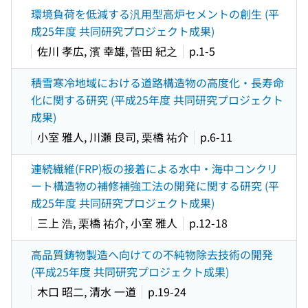
環境負荷を低減する汎用型高炉セメントの創生 (平
成25年度 共同研究プロジェクト成果)
佐川 孝広, 濱 幸雄, 菅田 紀之
p.1-5
積雪寒冷地域における道路構造物の高度化・長寿命
化に関する研究 (平成25年度 共同研究プロジェクト
成果)
小室 雅人, 川瀬 良司, 栗橋 祐介
p.6-11
連続繊維(FRP)板の接着による水中・海中コンクリ
ート構造物の補修補強工法の開発に関する研究 (平
成25年度 共同研究プロジェクト成果)
三上 浩, 栗橋 祐介, 小室 雅人
p.12-18
高品質鋳物製造へ向けての不純物除去技術の開発
(平成25年度 共同研究プロジェクト成果)
木口 昭二, 清水 一道
p.19-24