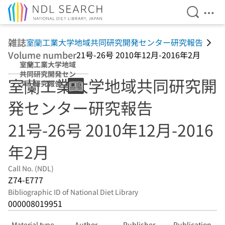
Open Se
Ope
Jump to main content
雑誌
室蘭工業大学地域共同研究開発センター研究報告
Volume number
21号-26号 2010年12月-2016年2月
室蘭工業大学地域
共同研究開発セン
室蘭工業大学地域共同研究開
ター研究報告 21
号-26号 2010年12
発センター研究報告
月-2016年2月
21号-26号 2010年12月-2016
年2月
Call No. (NDL)
Z74-E777
Bibliographic ID of National Diet Library
000008019951
Material type
Author
Publisher
Publication