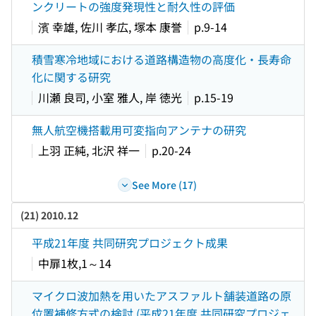
ンクリートの強度発現性と耐久性の評価
濱 幸雄, 佐川 孝広, 塚本 康誉
p.9-14
積雪寒冷地域における道路構造物の高度化・長寿命
化に関する研究
川瀬 良司, 小室 雅人, 岸 徳光
p.15-19
無人航空機搭載用可変指向アンテナの研究
上羽 正純, 北沢 祥一
p.20-24
See More (17)
(21) 2010.12
平成21年度 共同研究プロジェクト成果
中扉1枚,1～14
マイクロ波加熱を用いたアスファルト舗装道路の原
位置補修方式の検討 (平成21年度 共同研究プロジェ