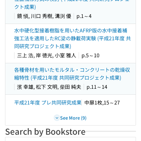
クト成果)
鏡 愼, 川口 秀樹, 溝渕 優
p.1～4
水中硬化型接着樹脂を用いたAFRP版の水中接着補
強工法を適用したRC梁の静載荷実験 (平成21年度 共
同研究プロジェクト成果)
三上 浩, 岸 徳光, 小室 雅人
p.5～10
各種骨材を用いたモルタル・コンクリートの乾燥収
縮特性 (平成21年度 共同研究プロジェクト成果)
濱 幸雄, 松下 文明, 柴田 純夫
p.11～14
平成21年度 プレ共同研究成果
中扉1枚,15～27
See More (9)
Search by Bookstore