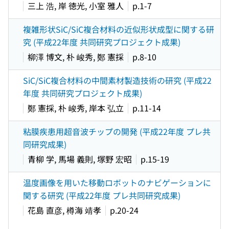
三上 浩, 岸 徳光, 小室 雅人
p.1-7
複雑形状SiC/SiC複合材料の近似形状成型に関する研
究 (平成22年度 共同研究プロジェクト成果)
柳澤 博文, 朴 峻秀, 鄭 憲採
p.8-10
SiC/SiC複合材料の中間素材製造技術の研究 (平成22
年度 共同研究プロジェクト成果)
鄭 憲採, 朴 峻秀, 岸本 弘立
p.11-14
粘膜疾患用超音波チップの開発 (平成22年度 プレ共
同研究成果)
青柳 学, 馬場 義則, 塚野 宏昭
p.15-19
温度画像を用いた移動ロボットのナビゲーションに
関する研究 (平成22年度 プレ共同研究成果)
花島 直彦, 樽海 靖孝
p.20-24