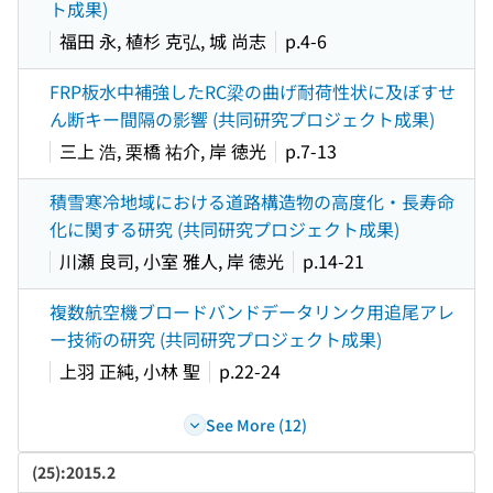
ト成果)
福田 永, 植杉 克弘, 城 尚志
p.4-6
FRP板水中補強したRC梁の曲げ耐荷性状に及ぼすせ
ん断キー間隔の影響 (共同研究プロジェクト成果)
三上 浩, 栗橋 祐介, 岸 徳光
p.7-13
積雪寒冷地域における道路構造物の高度化・長寿命
化に関する研究 (共同研究プロジェクト成果)
川瀬 良司, 小室 雅人, 岸 徳光
p.14-21
複数航空機ブロードバンドデータリンク用追尾アレ
ー技術の研究 (共同研究プロジェクト成果)
上羽 正純, 小林 聖
p.22-24
See More (12)
(25):2015.2