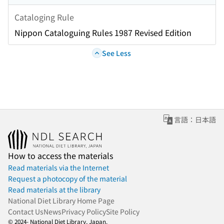
Cataloging Rule
Nippon Cataloguing Rules 1987 Revised Edition
See Less
言語：日本語
How to access the materials
Read materials via the Internet
Request a photocopy of the material
Read materials at the library
National Diet Library Home Page
Contact Us
News
Privacy Policy
Site Policy
© 2024- National Diet Library, Japan.