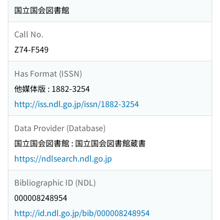
国立国会図書館
Call No.
Z74-F549
Has Format (ISSN)
他媒体版 : 1882-3254
http://iss.ndl.go.jp/issn/1882-3254
Data Provider (Database)
国立国会図書館 : 国立国会図書館蔵書
https://ndlsearch.ndl.go.jp
Bibliographic ID (NDL)
000008248954
http://id.ndl.go.jp/bib/000008248954