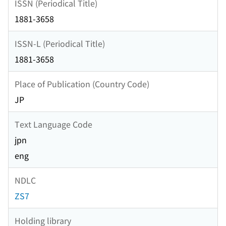
ISSN (Periodical Title)
1881-3658
ISSN-L (Periodical Title)
1881-3658
Place of Publication (Country Code)
JP
Text Language Code
jpn
eng
NDLC
ZS7
Holding library