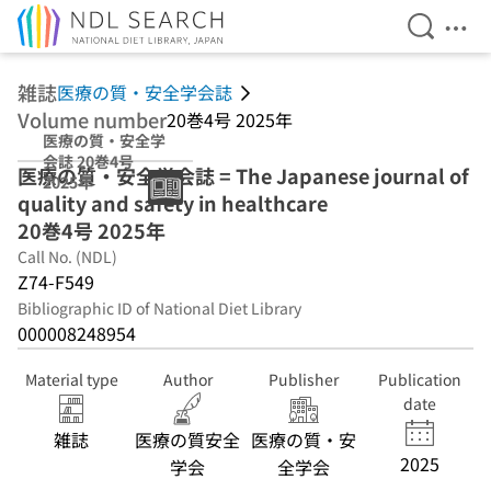
Open Se
Ope
Jump to main content
雑誌
医療の質・安全学会誌
Volume number
20巻4号 2025年
医療の質・安全学
会誌 20巻4号
医療の質・安全学会誌 = The Japanese journal of
2025年
quality and safety in healthcare
20巻4号 2025年
Call No. (NDL)
Z74-F549
Bibliographic ID of National Diet Library
000008248954
Material type
Author
Publisher
Publication
date
雑誌
医療の質安全
医療の質・安
2025
学会
全学会