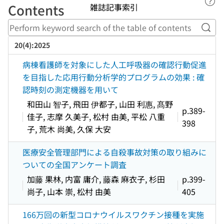
Lin
Contents
雑誌記事索引
Perf
20(4):2025
病棟看護師を対象にした人工呼吸器の確認行動促進
を目指した応用行動分析学的プログラムの効果 : 確
認時刻の測定機器を用いて
和田山 智子, 飛田 伊都子, 山田 利惠, 髙野
p.389-
佳子, 志摩 久美子, 松村 由美, 平松 八重
398
子, 荒木 尚美, 久保 大安
医療安全管理部門による自殺事故対策の取り組みに
ついての全国アンケート調査
加藤 果林, 内富 庸介, 藤森 麻衣子, 杉田
p.399-
尚子, 山本 崇, 松村 由美
405
166万回の新型コロナウイルスワクチン接種を実施