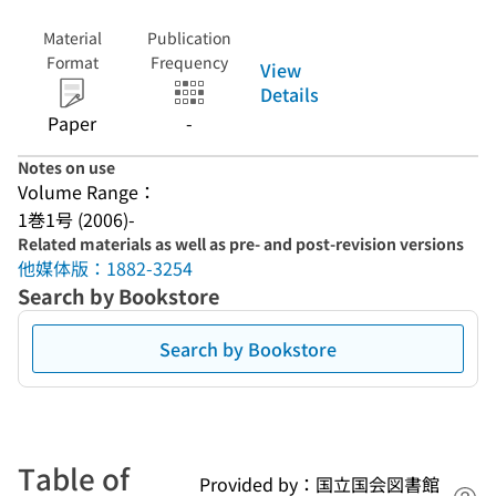
Material
Publication
Format
Frequency
View
Details
Paper
-
Notes on use
Volume Range：
1巻1号 (2006)-
Related materials as well as pre- and post-revision versions
他媒体版：1882-3254
Search by Bookstore
Search by Bookstore
Table of
Provided by：国立国会図書館