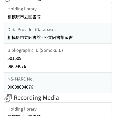
Holding library
相模原市立図書館
Data Provider (Database)
相模原市立図書館 : 公共図書館蔵書
Bibliographic ID (SomokuID)
501509
08604076
NS-MARC No.
00008604076
Recording Media
Holding library