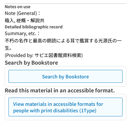
Notes on use
Note (General)：
箱入, 梗概・解説共
Detailed bibliographic record
Summary, etc.：
不朽の名作と最高の朗読による耳で鑑賞する光源氏の一
生。
(Provided by: サピエ図書館資料検索)
Search by Bookstore
Search by Bookstore
Read this material in an accessible format.
View materials in accessible formats for
people with print disabilities (1Type)