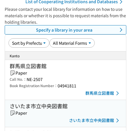
List of Cooperating Institutions and Databases
Please contact your local library for information on how to use
materials or whether it is possible to request materials from the
holding libraries.
Specify a library in your area
Kanto
群馬県立図書館
Paper
NE-2507
Call No.：
04941811
Book Registration Number：
群馬県立図書館
さいたま市立中央図書館
Paper
さいたま市立中央図書館