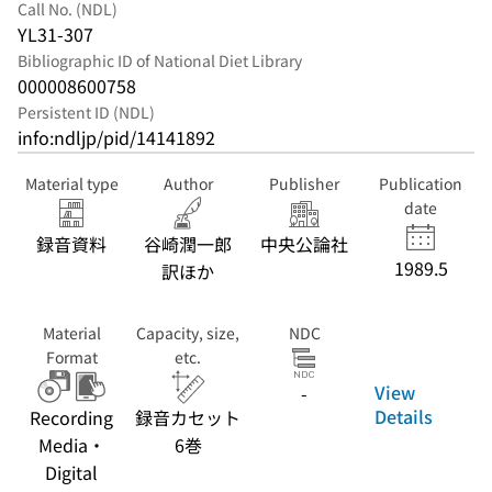
Call No. (NDL)
YL31-307
Bibliographic ID of National Diet Library
000008600758
Persistent ID (NDL)
info:ndljp/pid/14141892
Material type
Author
Publisher
Publication
date
録音資料
谷崎潤一郎
中央公論社
1989.5
訳ほか
Material
Capacity, size,
NDC
Format
etc.
View
-
Details
Recording
録音カセット
Media・
6巻
Digital