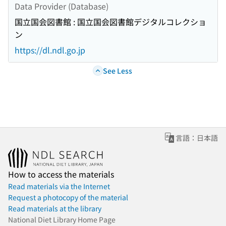
Data Provider (Database)
国立国会図書館 : 国立国会図書館デジタルコレクショ
ン
https://dl.ndl.go.jp
See Less
言語：日本語
How to access the materials
Read materials via the Internet
Request a photocopy of the material
Read materials at the library
National Diet Library Home Page