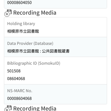
00008604050
Recording Media
Holding library
相模原市立図書館
Data Provider (Database)
相模原市立図書館 : 公共図書館蔵書
Bibliographic ID (SomokuID)
501508
08604068
NS-MARC No.
00008604068
Recording Media