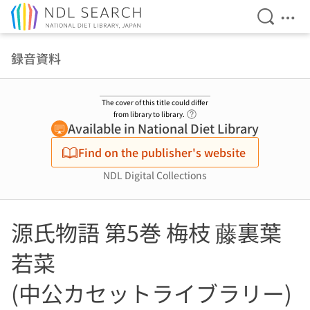
Open Se
Ope
Jump to main content
録音資料
The cover of this title could differ
Link to Help Page
from library to library.
Available in National Diet Library
Find on the publisher's website
NDL Digital Collections
源氏物語 第5巻 梅枝 藤裏葉
若菜
(中公カセットライブラリー)