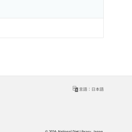
言語：日本語
© 2024- National Diet Library, Japan.