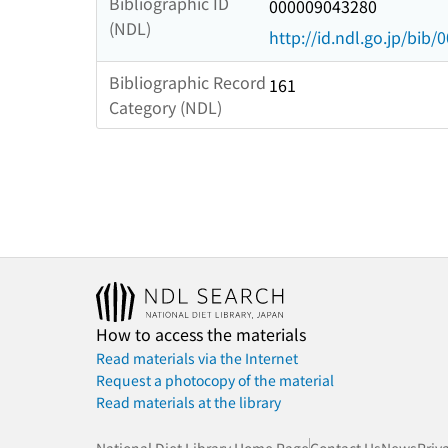
Bibliographic ID
000009043280
(NDL)
http://id.ndl.go.jp/bib
Bibliographic Record
161
Category (NDL)
How to access the materials
Read materials via the Internet
Request a photocopy of the material
Read materials at the library