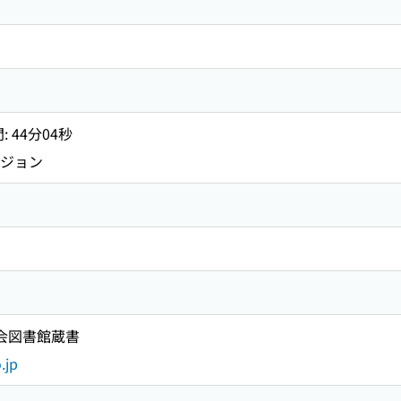
: 44分04秒
ージョン
国会図書館蔵書
.jp