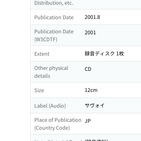
Distribution, etc.
2001.8
Publication Date
Publication Date
2001
(W3CDTF)
録音ディスク 1枚
Extent
Other physical
CD
details
12cm
Size
サヴォイ
Label (Audio)
Place of Publication
JP
(Country Code)