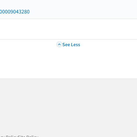
/000009043280
See Less