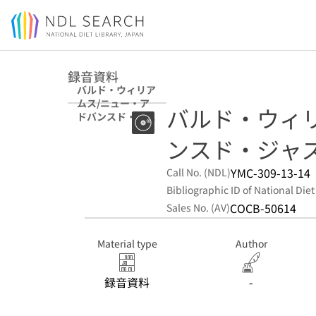
Jump to main content
録音資料
バルド・ウィリア
ムス/ニュー・ア
バルド・ウィ
ドバンスド・ジャ
ズ
ンスド・ジャ
YMC-309-13-14
Call No. (NDL)
Bibliographic ID of National Diet
COCB-50614
Sales No. (AV)
Material type
Author
録音資料
-