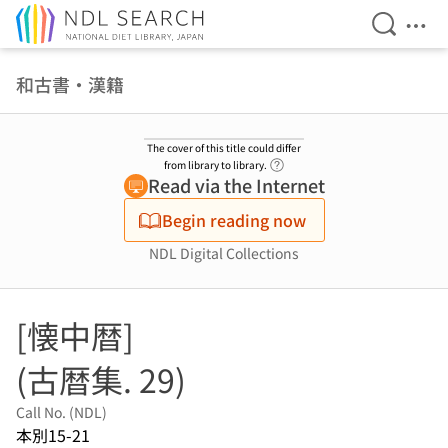
Open Se
Ope
Jump to main content
和古書・漢籍
The cover of this title could differ
Link to Help Page
from library to library.
Read via the Internet
Begin reading now
NDL Digital Collections
[懐中暦]
(古暦集. 29)
Call No. (NDL)
本別15-21