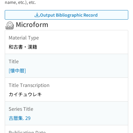
name, etc.), etc.
Output Bibliographic Record
Microform
Material Type
和古書・漢籍
Title
[懐中暦]
Title Transcription
カイチュウレキ
Series Title
古暦集. 29
Publication Date