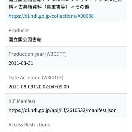
料 > 古典籍資料（貴重書等） > その他
https://dl.ndl.go.jp/collections/A00008
Producer
国立国会図書館
Production year (W3CDTF)
2011-03-31
Date Accepted (W3CDTF)
2011-08-09T20:02:04+09:00
IIIF Manifest
https://dl.ndl.go.jp/api/iiif/2610532/manifest.json
Access Restrictions