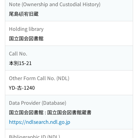
Note (Ownership and Custodial History)
尾島碩宥旧蔵
Holding library
国立国会図書館
Call No.
本別15-21
Other Form Call No. (NDL)
YD-古-1240
Data Provider (Database)
国立国会図書館 : 国立国会図書館蔵書
https://ndlsearch.ndl.go.jp
Bibliographic ID (NDL)