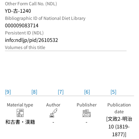
Other Form Call No. (NDL)
YD-古-1240
Bibliographic ID of National Diet Library
000009083714
Persistent ID (NDL)
info:ndljp/pid/2610532
Volumes of this title
[9]
[8]
[7]
[6]
[5]
Material type
Author
Publisher
Publication
date
[文政2-明治
和古書・漢籍
-
-
10 (1819-
1877)]