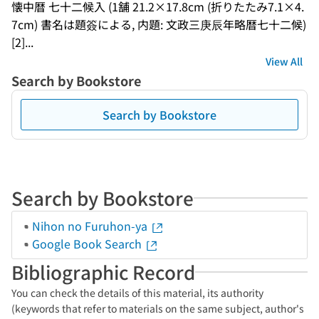
懐中暦 七十二候入 (1舗 21.2×17.8cm (折りたたみ7.1×4.
7cm) 書名は題簽による, 内題: 文政三庚辰年略暦七十二候)
[2]...
View All
Search by Bookstore
Search by Bookstore
Search by Bookstore
Nihon no Furuhon-ya
Google Book Search
Bibliographic Record
You can check the details of this material, its authority
(keywords that refer to materials on the same subject, author's