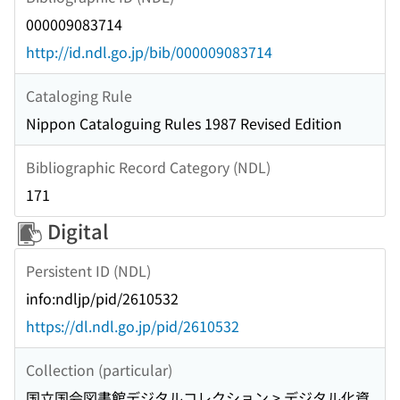
000009083714
http://id.ndl.go.jp/bib/000009083714
Cataloging Rule
Nippon Cataloguing Rules 1987 Revised Edition
Bibliographic Record Category (NDL)
171
Digital
Persistent ID (NDL)
info:ndljp/pid/2610532
https://dl.ndl.go.jp/pid/2610532
Collection (particular)
国立国会図書館デジタルコレクション > デジタル化資