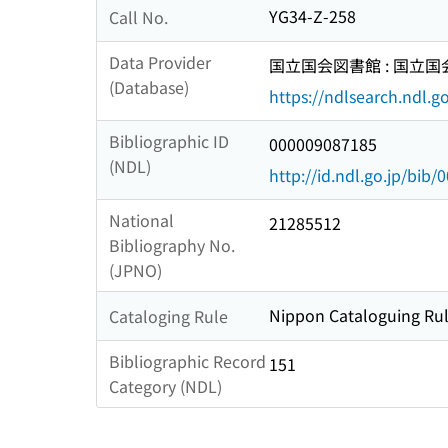
YG34-Z-258
Call No.
Data Provider
国立国会図書館 : 国立
(Database)
https://ndlsearch.ndl.go
Bibliographic ID
000009087185
(NDL)
http://id.ndl.go.jp/bib
National
21285512
Bibliography No.
(JPNO)
Nippon Cataloguing Rul
Cataloging Rule
Bibliographic Record
151
Category (NDL)