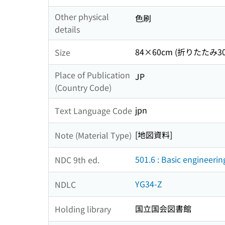
Other physical
色刷
details
84×60cm (折りたたみ30
Size
Place of Publication
JP
(Country Code)
jpn
Text Language Code
[地図資料]
Note (Material Type)
501.6 : Basic engineerin
NDC 9th ed.
YG34-Z
NDLC
国立国会図書館
Holding library