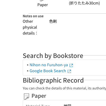
(折りたたみ30cm)
Paper
Notes on use
Other
色刷
physical
details：
Search by Bookstore
Nihon no Furuhon-ya
Google Book Search
Bibliographic Record
You can check the details of this material, its authori
Paper
地図
Material Type