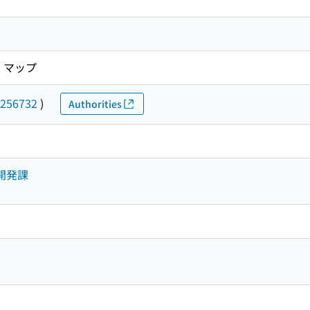
 マップ
256732
)
Authorities
開発課