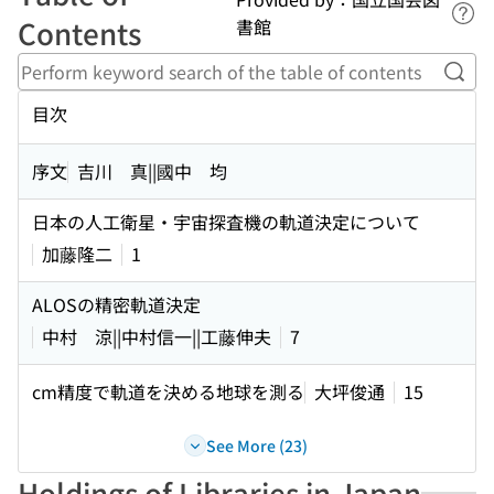
Lin
Contents
書館
Perf
目次
序文
吉川 真||國中 均
日本の人工衛星・宇宙探査機の軌道決定について
加藤隆二
1
ALOSの精密軌道決定
中村 涼||中村信一||工藤伸夫
7
cm精度で軌道を決める地球を測る
大坪俊通
15
See More (23)
Holdings of Libraries in Japan