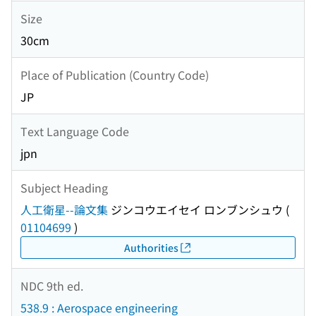
Size
30cm
Place of Publication (Country Code)
JP
Text Language Code
jpn
Subject Heading
人工衛星--論文集
ジンコウエイセイ ロンブンシュウ
(
01104699
)
Authorities
NDC 9th ed.
538.9 : Aerospace engineering