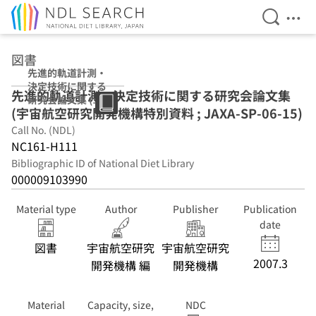
Open Se
Ope
Jump to main content
図書
先進的軌道計測・
決定技術に関する
先進的軌道計測・決定技術に関する研究会論文集
研究会論文集 (宇
(宇宙航空研究開発機構特別資料 ; JAXA-SP-06-15)
宙航空研究開発機
構特別資料 ;
Call No. (NDL)
JAXA-SP-06-15)
NC161-H111
Bibliographic ID of National Diet Library
000009103990
Material type
Author
Publisher
Publication
date
図書
宇宙航空研究
宇宙航空研究
2007.3
開発機構 編
開発機構
Material
Capacity, size,
NDC