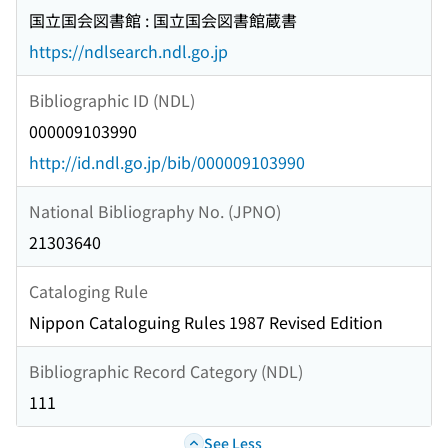
国立国会図書館 : 国立国会図書館蔵書
https://ndlsearch.ndl.go.jp
Bibliographic ID (NDL)
000009103990
http://id.ndl.go.jp/bib/000009103990
National Bibliography No. (JPNO)
21303640
Cataloging Rule
Nippon Cataloguing Rules 1987 Revised Edition
Bibliographic Record Category (NDL)
111
See Less