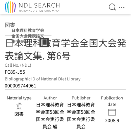
Open Se
Ope
Jump to main content
図書
日本理科教育学会
全国大会発表論文
日本理科教育学会全国大会発
集 第6号
表論文集. 第6号
Call No. (NDL)
FC89-J55
Bibliographic ID of National Diet Library
000009744961
Material type
Author
Publisher
Publication
日本理科教育
日本理科教育
date
学会第58回全
学会第58回全
図書
国大会実行委
国大会実行委
2008.9
員会 編
員会