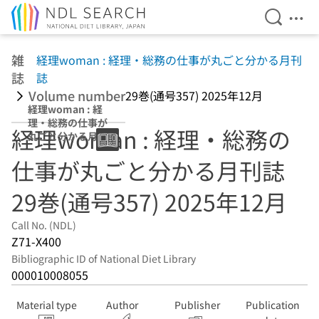
Open Se
Ope
Jump to main content
雑
経理woman : 経理・総務の仕事が丸ごと分かる月刊
誌
誌
Volume number
29巻(通号357) 2025年12月
経理woman : 経
理・総務の仕事が
経理woman : 経理・総務の
丸ごと分かる月刊
誌 29巻(通号357)
仕事が丸ごと分かる月刊誌
2025年12月
29巻(通号357) 2025年12月
Call No. (NDL)
Z71-X400
Bibliographic ID of National Diet Library
000010008055
Material type
Author
Publisher
Publication