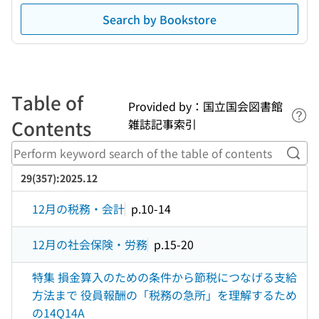
Search by Bookstore
Table of
Provided by：国立国会図書館
Lin
Contents
雑誌記事索引
Perf
29(357):2025.12
12月の税務・会計
p.10-14
12月の社会保険・労務
p.15-20
特集 損金算入のための条件から節税につなげる支給
方法まで 役員報酬の「税務の急所」を理解するため
の14Q14A