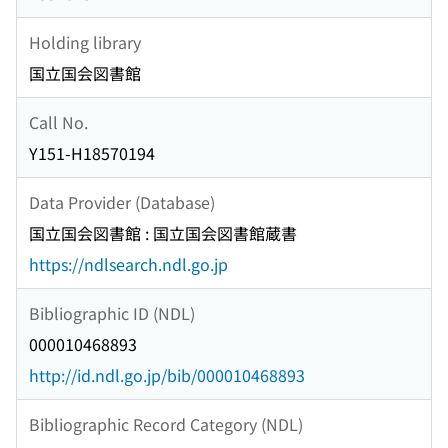
Holding library
国立国会図書館
Call No.
Y151-H18570194
Data Provider (Database)
国立国会図書館 : 国立国会図書館蔵書
https://ndlsearch.ndl.go.jp
Bibliographic ID (NDL)
000010468893
http://id.ndl.go.jp/bib/000010468893
Bibliographic Record Category (NDL)