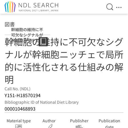
Open Se
Ope
Jump to main content
図書
幹細胞の維持に不
可欠なシグナルが
幹細胞の維持に不可欠なシグ
幹細胞ニッチェで
局所的に活性化さ
ナルが幹細胞ニッチェで局所
れる仕組みの解明
的に活性化される仕組みの解
明
Call No. (NDL)
Y151-H18570194
Bibliographic ID of National Diet Library
000010468893
Material type
Author
Publisher
Publication
date