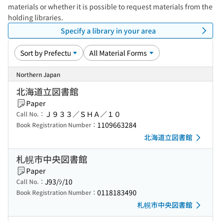
materials or whether it is possible to request materials from the
holding libraries.
Specify a library in your area
Northern Japan
北海道立図書館
Paper
Ｊ９３３／ＳＨＡ／１０
Call No.：
1109663284
Book Registration Number：
北海道立図書館
札幌市中央図書館
Paper
J93/ｼ/10
Call No.：
0118183490
Book Registration Number：
札幌市中央図書館