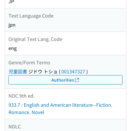
JP
Text Language Code
jpn
Original Text Lang. Code
eng
Genre/Form Terms
児童図書
ジドウ トショ
(
001347327
)
Authorities
NDC 9th ed.
933.7 : English and American literature--Fiction.
Romance. Novel
NDLC