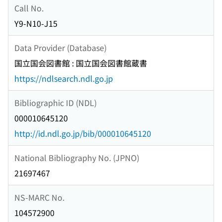
Call No.
Y9-N10-J15
Data Provider (Database)
国立国会図書館 : 国立国会図書館蔵書
https://ndlsearch.ndl.go.jp
Bibliographic ID (NDL)
000010645120
http://id.ndl.go.jp/bib/000010645120
National Bibliography No. (JPNO)
21697467
NS-MARC No.
104572900