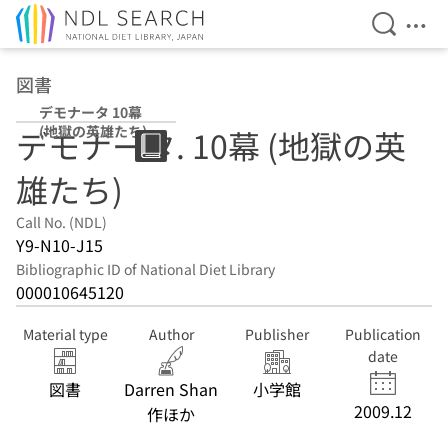
Open Se
Ope
Jump to main content
図書
デモナータ 10幕
(地獄の英雄たち)
デモナータ. 10幕 (地獄の英
雄たち)
Call No. (NDL)
Y9-N10-J15
Bibliographic ID of National Diet Library
000010645120
Material type
Author
Publisher
Publication
date
図書
Darren Shan
小学館
2009.12
作ほか