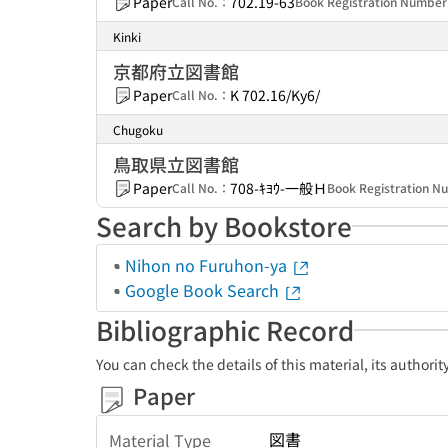
Paper
702.19-63
Call No.：
Book Registration Numbe
Kinki
京都府立図書館
Paper
K 702.16/Ky6/
Call No.：
Chugoku
鳥取県立図書館
Paper
708-ｷﾖｳ-一般Ｈ
Call No.：
Book Registration 
Search by Bookstore
Nihon no Furuhon-ya
Google Book Search
Bibliographic Record
You can check the details of this material, its authori
Paper
図書
Material Type