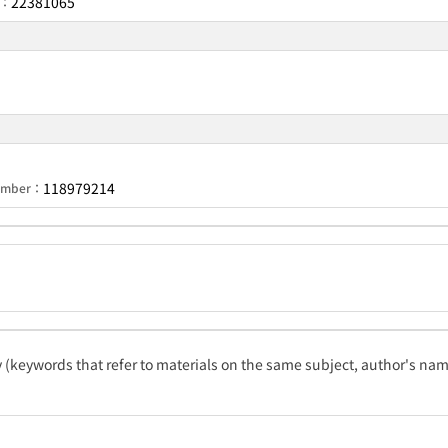
22381065
r：
118979214
Number：
ty (keywords that refer to materials on the same subject, author's name