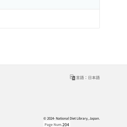
言語：日本語
© 2024- National Diet Library, Japan.
204
Page Num.