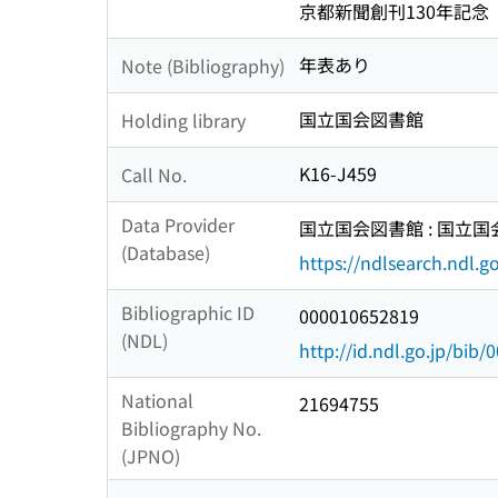
京都新聞創刊130年記念
年表あり
Note (Bibliography)
国立国会図書館
Holding library
K16-J459
Call No.
Data Provider
国立国会図書館 : 国立
(Database)
https://ndlsearch.ndl.go
Bibliographic ID
000010652819
(NDL)
http://id.ndl.go.jp/bib
National
21694755
Bibliography No.
(JPNO)