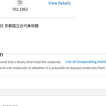
View Details
702.1962
20日 京都国立近代美術館
an
List of Cooperating Inst
onal Diet Library that hold the material.
w to use materials or whether it is possible to request materials from