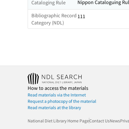
Nippon Cataloguing Rul
Cataloging Rule
Bibliographic Record
111
Category (NDL)
How to access the materials
Read materials via the Internet
Request a photocopy of the material
Read materials at the library
National Diet Library Home Page
Contact Us
News
Priv