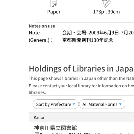
Paper
173p ; 30cm
Notes on use
Note
会期・会場: 2009年6月9日-7月
(General)：
京都新聞創刊130年記念
Holdings of Libraries in Jap
This page shows libraries in Japan other than the Nati
Please contact your local library for information on ho
libraries.
Kanto
神奈川県立図書館