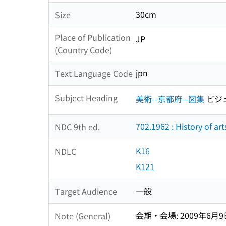
30cm
Size
Place of Publication
JP
(Country Code)
jpn
Text Language Code
Subject Heading
美術--京都府--図集
ビジ
702.1962 : History of art
NDC 9th ed.
K16
NDLC
K121
一般
Target Audience
会期・会場: 2009年6月
Note (General)