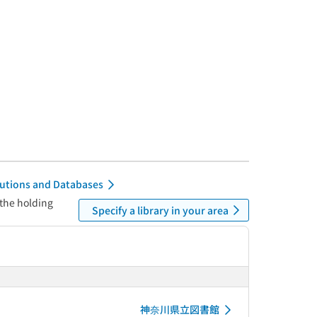
itutions and Databases
 the holding
Specify a library in your area
神奈川県立図書館