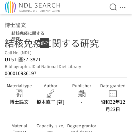
Open Se
Ope
Jump to main content
博士論文
結核免疫に関する
研究
結核免疫に関する研究
Call No. (NDL)
UT51-医37-3821
Bibliographic ID of National Diet Library
000010936197
Material type
Author
Publisher
Date granted
博士論文
橋本直子 [著]
-
昭和32年12
月23日
Material
Capacity, size,
Degree grantor