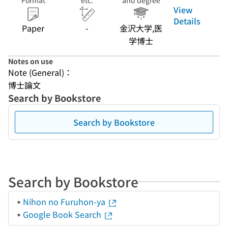
Format
etc.
and degree
View
Details
Paper
-
金沢大学,医
学博士
Notes on use
Note (General)：
博士論文
Search by Bookstore
Search by Bookstore
Search by Bookstore
Nihon no Furuhon-ya
Google Book Search