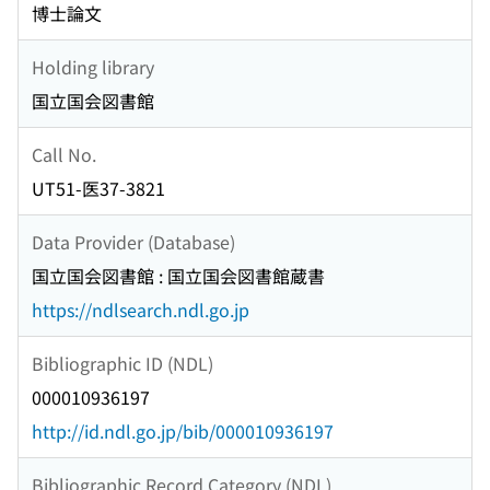
博士論文
Holding library
国立国会図書館
Call No.
UT51-医37-3821
Data Provider (Database)
国立国会図書館 : 国立国会図書館蔵書
https://ndlsearch.ndl.go.jp
Bibliographic ID (NDL)
000010936197
http://id.ndl.go.jp/bib/000010936197
Bibliographic Record Category (NDL)