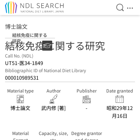
Open Se
Ope
Jump to main content
博士論文
結核免疫に関する
研究
結核免疫に関する研究
Call No. (NDL)
UT51-医34-1849
Bibliographic ID of National Diet Library
000010989531
Material type
Author
Publisher
Date granted
博士論文
武内修 [著]
-
昭和29年12
月16日
Material
Capacity, size,
Degree grantor