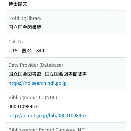
博士論文
Holding library
国立国会図書館
Call No.
UT51-医34-1849
Data Provider (Database)
国立国会図書館 : 国立国会図書館蔵書
https://ndlsearch.ndl.go.jp
Bibliographic ID (NDL)
000010989531
http://id.ndl.go.jp/bib/000010989531
Bibliographic Record Category (NDL)