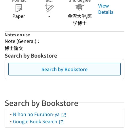
Format
etc.
and degree
View
Details
Paper
-
金沢大学,医
学博士
Notes on use
Note (General)：
博士論文
Search by Bookstore
Search by Bookstore
Search by Bookstore
Nihon no Furuhon-ya
Google Book Search