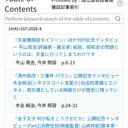
Lin
Contents
雑誌記事索引
Perf
14(4)=157:2026.4
『天皇機関説タイフーン』ほか刊行記念インタビュ
ー 平山周吉(評論家・雑文家) 結局、昭和史の問題と
いうのは、天皇に行ってしまうわけです
平山 周吉, 今井 照容
p.6-23
『済州島四・三事件 ハラン』公開記念インタビュー
木全純治[シネマスコーレ支配人] 社会的意識とエン
タメ、両方満たしている映画だけが歴史に残ってい
く
木全 純治, 今井 照容
p.24-31
『金子文子 何が私をこうさせたか』公開記念インタ
ビュー(Part2)浜野佐知(映画監督) 山﨑邦紀(脚本家・