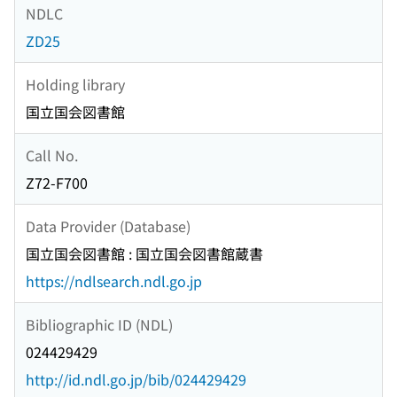
NDLC
ZD25
Holding library
国立国会図書館
Call No.
Z72-F700
Data Provider (Database)
国立国会図書館 : 国立国会図書館蔵書
https://ndlsearch.ndl.go.jp
Bibliographic ID (NDL)
024429429
http://id.ndl.go.jp/bib/024429429