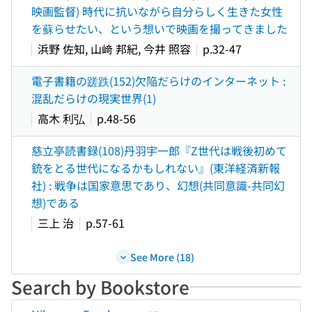
映画監督) 時代に抗いながら自分らしく生きた女性
を蘇らせたい、という想いで映画を撮ってきました
浜野 佐知, 山﨑 邦紀, 今井 照容
p.32-47
電子書籍の蹉跌(152)欠陥だらけのインターネット :
混乱だらけの現実世界(1)
高木 利弘
p.48-56
慈立亭読書録(108)丹羽宇一郎『Z世代は戦後初めて
銃をとる世代になるかもしれない』(東洋経済新報
社) : 戦争は国家意思であり、幻想(共同意識-共同幻
想)である
三上 治
p.57-61
See More (18)
Search by Bookstore