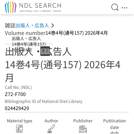
Open Se
Ope
Jump to main content
雑誌
出版人・広告人
Volume number
14巻4号(通号157) 2026年4月
出版人・広告人
14巻4号(通号157)
出版人・広告人
2026年4月
14巻4号(通号157) 2026年4
月
Call No. (NDL)
Z72-F700
Bibliographic ID of National Diet Library
024429429
Material type
Author
Publisher
Publication
date