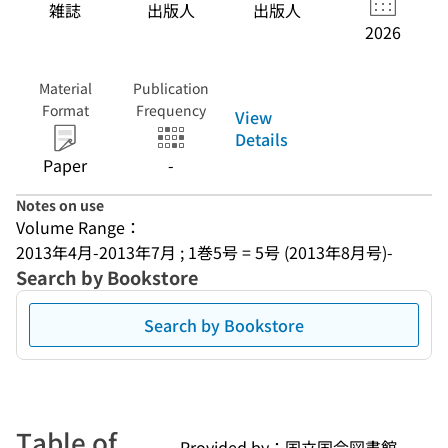
雑誌
出版人
出版人
2026
Material
Publication
Format
Frequency
View
Details
Paper
-
Notes on use
Volume Range：
2013年4月-2013年7月 ; 1巻5号 = 5号 (2013年8月号)-
Search by Bookstore
Search by Bookstore
Table of
Provided by：国立国会図書館