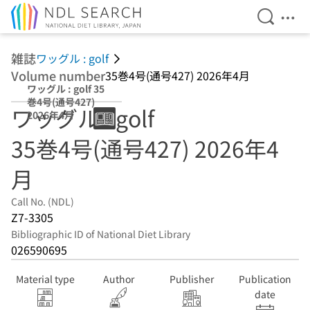
Open Se
Ope
Jump to main content
雑誌
ワッグル : golf
Volume number
35巻4号(通号427) 2026年4月
ワッグル : golf 35
巻4号(通号427)
ワッグル : golf
2026年4月
35巻4号(通号427) 2026年4
月
Call No. (NDL)
Z7-3305
Bibliographic ID of National Diet Library
026590695
Material type
Author
Publisher
Publication
date