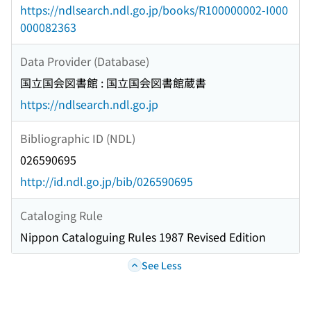
https://ndlsearch.ndl.go.jp/books/R100000002-I000
000082363
Data Provider (Database)
国立国会図書館 : 国立国会図書館蔵書
https://ndlsearch.ndl.go.jp
Bibliographic ID (NDL)
026590695
http://id.ndl.go.jp/bib/026590695
Cataloging Rule
Nippon Cataloguing Rules 1987 Revised Edition
See Less