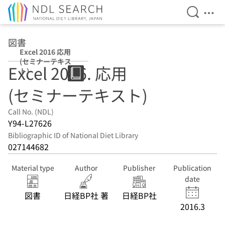
Open Se
Ope
Jump to main content
図書
Excel 2016 応用
(セミナーテキス
Excel 2016. 応用
ト)
(セミナーテキスト)
Call No. (NDL)
Y94-L27626
Bibliographic ID of National Diet Library
027144682
Material type
Author
Publisher
Publication
date
図書
日経BP社 著
日経BP社
2016.3