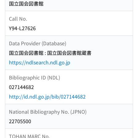
国立国会図書館
Call No.
Y94-L27626
Data Provider (Database)
国立国会図書館 : 国立国会図書館蔵書
https://ndlsearch.ndl.go.jp
Bibliographic ID (NDL)
027144682
http://id.ndl.go.jp/bib/027144682
National Bibliography No. (JPNO)
22705500
TOHAN MARC No.