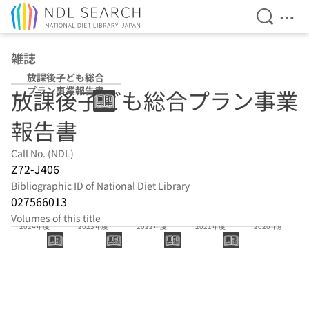
Open Se
Ope
Jump to main content
雑誌
放課後子ども総合
プラン事業報告書
放課後子ども総合プラン事業
報告書
Call No. (NDL)
Z72-J406
Bibliographic ID of National Diet Library
027566013
Volumes of this title
2024年度
2023年度
2022年度
2021年度
2020年度