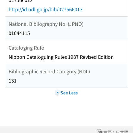
027566013
http://id.ndl.go.jp/bib/027566013
National Bibliography No. (JPNO)
01044115
Cataloging Rule
Nippon Cataloguing Rules 1987 Revised Edition
Bibliographic Record Category (NDL)
131
See Less
言語：日本語