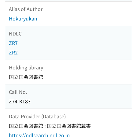
Alias of Author
Hokuryukan
NDLC
ZR7
ZR2
Holding library
国立国会図書館
Call No.
Z74-K183
Data Provider (Database)
国立国会図書館 : 国立国会図書館蔵書
https://ndlsearch.ndl.go.jp