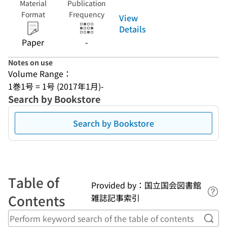
Material
Publication
Format
Frequency
View
Details
Paper
-
Notes on use
Volume Range：
1巻1号 = 1号 (2017年1月)-
Search by Bookstore
Search by Bookstore
Table of
Provided by：国立国会図書館
Lin
Contents
雑誌記事索引
Perf