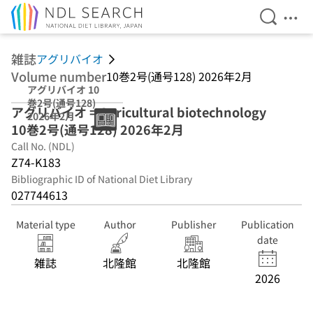
Open Se
Ope
Jump to main content
雑誌
アグリバイオ
Volume number
10巻2号(通号128) 2026年2月
アグリバイオ 10
巻2号(通号128)
アグリバイオ = Agricultural biotechnology
2026年2月
10巻2号(通号128) 2026年2月
Call No. (NDL)
Z74-K183
Bibliographic ID of National Diet Library
027744613
Material type
Author
Publisher
Publication
date
雑誌
北隆館
北隆館
2026