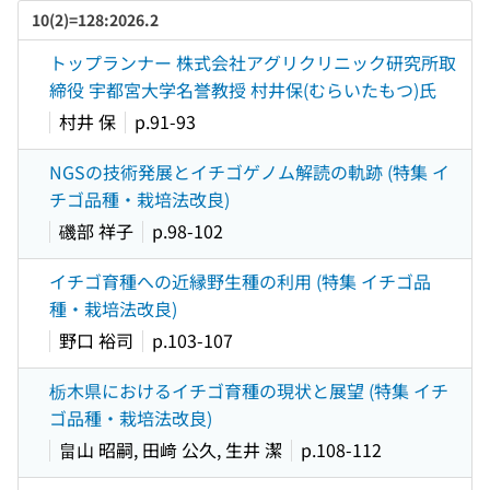
10(2)=128:2026.2
トップランナー 株式会社アグリクリニック研究所取
締役 宇都宮大学名誉教授 村井保(むらいたもつ)氏
村井 保
p.91-93
NGSの技術発展とイチゴゲノム解読の軌跡 (特集 イ
チゴ品種・栽培法改良)
磯部 祥子
p.98-102
イチゴ育種への近縁野生種の利用 (特集 イチゴ品
種・栽培法改良)
野口 裕司
p.103-107
栃木県におけるイチゴ育種の現状と展望 (特集 イチ
ゴ品種・栽培法改良)
畠山 昭嗣, 田﨑 公久, 生井 潔
p.108-112