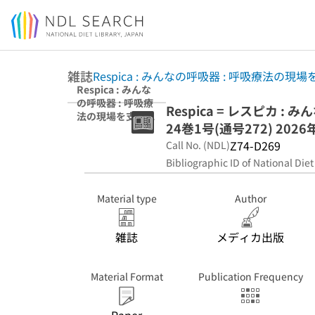
Jump to main content
雑誌
Respica : みんなの呼吸器 : 呼吸療法の
Respica : みんな
の呼吸器 : 呼吸療
Respica = レスピカ 
法の現場を支える
24巻1号(通号272) 2026
専門誌 24巻1号
(通号272) 2026年
Z74-D269
Call No. (NDL)
2月
Bibliographic ID of National Diet
Material type
Author
雑誌
メディカ出版
Material Format
Publication Frequency