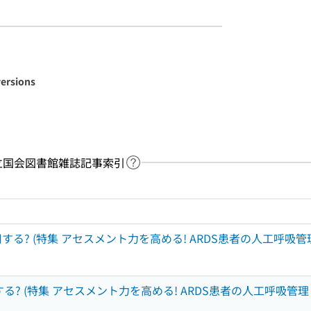
versions
y：国立国会図書館雑誌記事索引
Link to Help Page
 keyword search of the table of contents
用する? (特集 アセスメント力を高める! ARDS患者の人工呼吸管理
? (特集 アセスメント力を高める! ARDS患者の人工呼吸管理・看