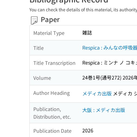
You can check the details of this material, its authori
Paper
雑誌
Material Type
Respica : みんなの
Title
Respica : ミンナ ノ
Title Transcription
24巻1号(通号272) 2026
Volume
Author Heading
メディカ出版
メディカ 
Publication,
大阪 : メディカ出版
Distribution, etc.
2026
Publication Date