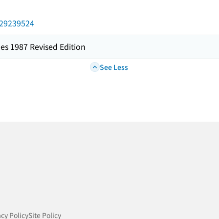
/029239524
es 1987 Revised Edition
See Less
acy Policy
Site Policy