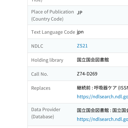
Place of Publication
JP
(Country Code)
jpn
Text Language Code
ZS21
NDLC
国立国会図書館
Holding library
Z74-D269
Call No.
継続前 : 呼吸器ケア (ISSN:
Replaces
https://ndlsearch.ndl.
Data Provider
国立国会図書館 : 国立
(Database)
https://ndlsearch.ndl.go