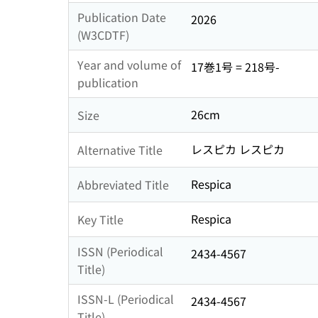
Publication Date
2026
(W3CDTF)
Year and volume of
17巻1号 = 218号-
publication
26cm
Size
レスピカ レスピカ
Alternative Title
Respica
Abbreviated Title
Respica
Key Title
ISSN (Periodical
2434-4567
Title)
ISSN-L (Periodical
2434-4567
Title)