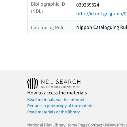
Bibliographic ID
029239524
(NDL)
http://id.ndl.go.jp/bib
Nippon Cataloguing Rul
Cataloging Rule
How to access the materials
Read materials via the Internet
Request a photocopy of the material
Read materials at the library
National Diet Library Home Page
Contact Us
News
Priv