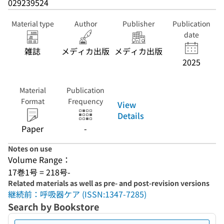
029239524
Material type
Author
Publisher
Publication
date
雑誌
メディカ出版
メディカ出版
2025
Material
Publication
Format
Frequency
View
Details
Paper
-
Notes on use
Volume Range：
17巻1号 = 218号-
Related materials as well as pre- and post-revision versions
継続前：呼吸器ケア (ISSN:1347-7285)
Search by Bookstore