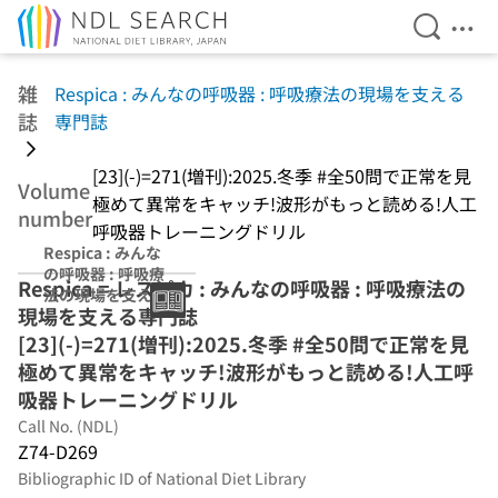
Open Se
Ope
Jump to main content
雑
Respica : みんなの呼吸器 : 呼吸療法の現場を支える
誌
専門誌
[23](-)=271(増刊):2025.冬季 #全50問で正常を見
Volume
極めて異常をキャッチ!波形がもっと読める!人工
number
呼吸器トレーニングドリル
Respica : みんな
の呼吸器 : 呼吸療
Respica = レスピカ : みんなの呼吸器 : 呼吸療法の
法の現場を支える
現場を支える専門誌
専門誌 [23]
(-)=271(増
[23](-)=271(増刊):2025.冬季 #全50問で正常を見
刊):2025.冬季 #全
極めて異常をキャッチ!波形がもっと読める!人工呼
50問で正常を見極
吸器トレーニングドリル
めて異常をキャッ
チ!波形がもっと
Call No. (NDL)
読める!人工呼吸
Z74-D269
器トレーニングド
Bibliographic ID of National Diet Library
リル