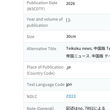
Publication Date
2026
(W3CDTF)
Year and volume of
[ ]-
publication
30cm
Size
Teikoku news. 中国版 
Alternative Title
帝国ニュース. 中国版 テ
Place of Publication
JP
(Country Code)
jpn
Text Language Code
ZD23
NDLC
記述はno. 7892による
Note (General)