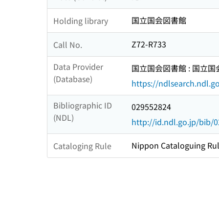
国立国会図書館
Holding library
Z72-R733
Call No.
Data Provider
国立国会図書館 : 国立
(Database)
https://ndlsearch.ndl.go
Bibliographic ID
029552824
(NDL)
http://id.ndl.go.jp/bib
Nippon Cataloguing Rul
Cataloging Rule