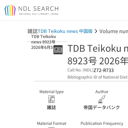
Jump to main content
雑誌
Volume nu
TDB Teikoku news 中国版
TDB Teikoku
news 8923号
TDB Teikoku
2026年6月5日 中
国版
8923号 2026
Z72-R733
Call No. (NDL)
Bibliographic ID of National Diet
Material type
Author
雑誌
帝国データバンク
Material Format
Publication Frequency