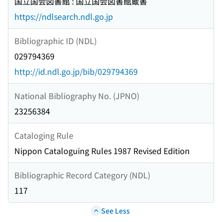
国立国会図書館 : 国立国会図書館蔵書
https://ndlsearch.ndl.go.jp
Bibliographic ID (NDL)
029794369
http://id.ndl.go.jp/bib/029794369
National Bibliography No. (JPNO)
23256384
Cataloging Rule
Nippon Cataloguing Rules 1987 Revised Edition
Bibliographic Record Category (NDL)
117
See Less