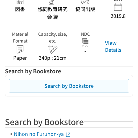
図書
協同教育研究
協同出版
2019.8
会 編
Material
Capacity, size,
NDC
Format
etc.
View
Details
-
Paper
340p ; 21cm
Search by Bookstore
Search by Bookstore
Search by Bookstore
Nihon no Furuhon-ya