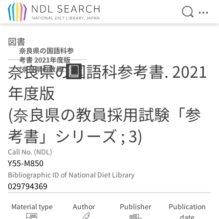
Open Se
Ope
Jump to main content
図書
奈良県の国語科参
考書 2021年度版
奈良県の国語科参考書. 2021
(奈良県の教員採
用試験「参考書」
年度版
シリーズ ; 3)
(奈良県の教員採用試験「参
考書」シリーズ ; 3)
Call No. (NDL)
Y55-M850
Bibliographic ID of National Diet Library
029794369
Material type
Author
Publisher
Publication
date