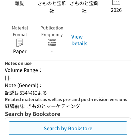
雑誌
きものと宝飾
きものと宝飾
2026
社
社
Material
Publication
Format
Frequency
View
Details
Paper
-
Notes on use
Volume Range：
[ ]-
Note (General)：
記述は534号による
Related materials as well as pre- and post-revision versions
継続前誌: きものとマーケティング
Search by Bookstore
Search by Bookstore