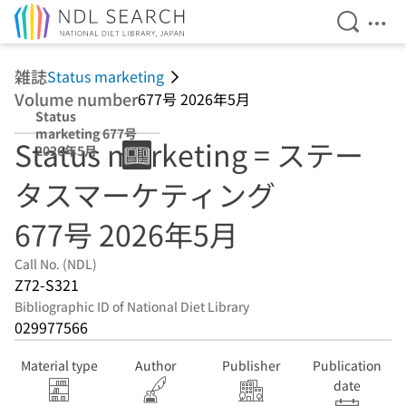
Open Se
Ope
Jump to main content
雑誌
Status marketing
Volume number
677号 2026年5月
Status
marketing 677号
Status marketing = ステー
2026年5月
タスマーケティング
677号 2026年5月
Call No. (NDL)
Z72-S321
Bibliographic ID of National Diet Library
029977566
Material type
Author
Publisher
Publication
date