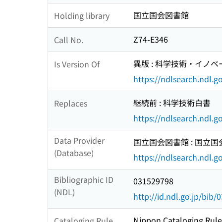
国立国会図書館
Holding library
Z74-E346
Call No.
異版 : 科学技術・イノベ
Is Version Of
https://ndlsearch.ndl.
継続前 : 科学技術白書
Replaces
https://ndlsearch.ndl.
Data Provider
国立国会図書館 : 国立
(Database)
https://ndlsearch.ndl.go
Bibliographic ID
031529798
(NDL)
http://id.ndl.go.jp/bib
Nippon Cataloging Rule
Cataloging Rule