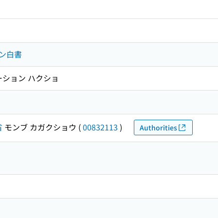
ン白書
ーション ハクショ
省
モンブ カガクショウ
(
00832113
)
Authorities
)