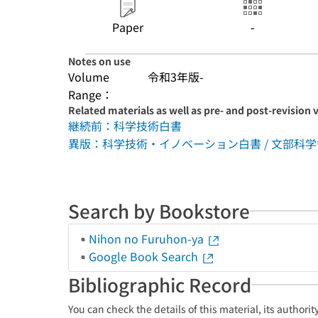
Paper
-
Notes on use
Volume
令和3年版-
Range：
Related materials as well as pre- and post-revision 
継続前：科学技術白書
異版：科学技術・イノベーション白書 / 文部科学
Search by Bookstore
Nihon no Furuhon-ya
Google Book Search
Bibliographic Record
You can check the details of this material, its authori