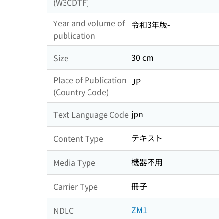
(W3CDTF)
Year and volume of
令和3年版-
publication
30 cm
Size
Place of Publication
JP
(Country Code)
jpn
Text Language Code
テキスト
Content Type
機器不用
Media Type
冊子
Carrier Type
ZM1
NDLC