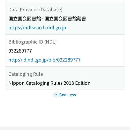
Data Provider (Database)
国立国会図書館 : 国立国会図書館蔵書
https://ndlsearch.ndl.go.jp
Bibliographic ID (NDL)
032289777
http://id.ndl.go.jp/bib/032289777
Cataloging Rule
Nippon Cataloging Rules 2018 Edition
See Less