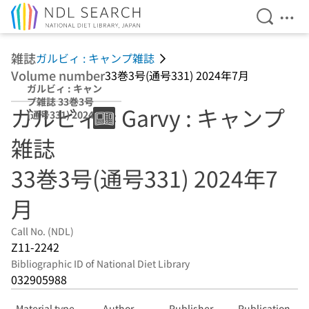
Open Se
Ope
Jump to main content
雑誌
ガルビィ : キャンプ雑誌
Volume number
33巻3号(通号331) 2024年7月
ガルビィ : キャン
プ雑誌 33巻3号
ガルビィ = Garvy : キャンプ
(通号331) 2024年
7月
雑誌
33巻3号(通号331) 2024年7
月
Call No. (NDL)
Z11-2242
Bibliographic ID of National Diet Library
032905988
Material type
Author
Publisher
Publication