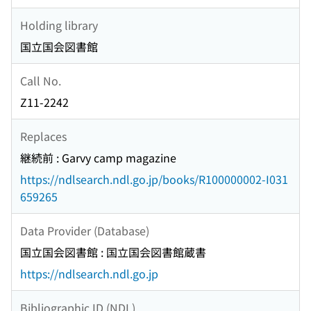
Holding library
国立国会図書館
Call No.
Z11-2242
Replaces
継続前 : Garvy camp magazine
https://ndlsearch.ndl.go.jp/books/R100000002-I031
659265
Data Provider (Database)
国立国会図書館 : 国立国会図書館蔵書
https://ndlsearch.ndl.go.jp
Bibliographic ID (NDL)