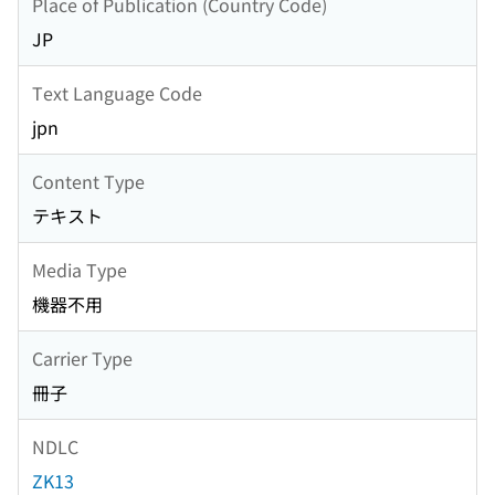
Place of Publication (Country Code)
JP
Text Language Code
jpn
Content Type
テキスト
Media Type
機器不用
Carrier Type
冊子
NDLC
ZK13