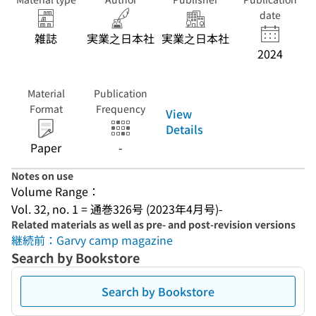
date
雑誌
実業之日本社
実業之日本社
2024
Material
Publication
Format
Frequency
View
Details
Paper
-
Notes on use
Volume Range：
Vol. 32, no. 1 = 通巻326号 (2023年4月号)-
Related materials as well as pre- and post-revision versions
継続前：Garvy camp magazine
Search by Bookstore
Search by Bookstore