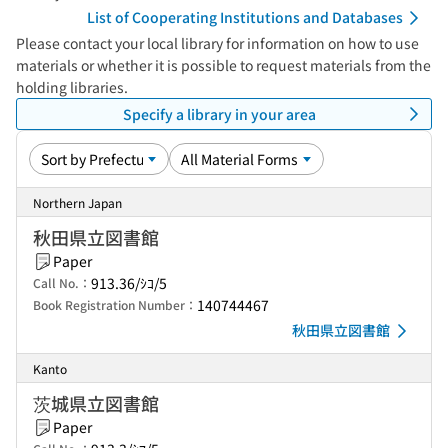
List of Cooperating Institutions and Databases
Please contact your local library for information on how to use
materials or whether it is possible to request materials from the
holding libraries.
Specify a library in your area
Northern Japan
秋田県立図書館
Paper
913.36/ｼｺ/5
Call No.：
140744467
Book Registration Number：
秋田県立図書館
Kanto
茨城県立図書館
Paper