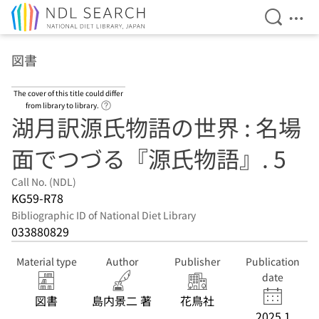
Open Se
Ope
Jump to main content
図書
The cover of this title could differ
Link to Help Page
from library to library.
湖月訳源氏物語の世界 : 名場
面でつづる『源氏物語』. 5
Call No. (NDL)
KG59-R78
Bibliographic ID of National Diet Library
033880829
Material type
Author
Publisher
Publication
date
図書
島内景二 著
花鳥社
2025.1