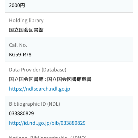
2000円
Holding library
国立国会図書館
Call No.
KG59-R78
Data Provider (Database)
国立国会図書館 : 国立国会図書館蔵書
https://ndlsearch.ndl.go.jp
Bibliographic ID (NDL)
033880829
http://id.ndl.go.jp/bib/033880829
National Bibliography No. (JPNO)