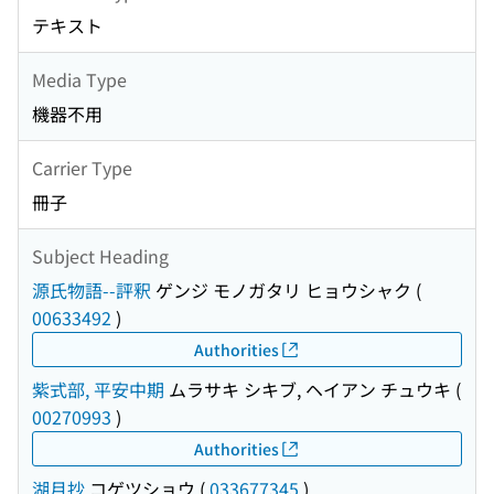
テキスト
Media Type
機器不用
Carrier Type
冊子
Subject Heading
源氏物語--評釈
ゲンジ モノガタリ ヒョウシャク
(
00633492
)
Authorities
紫式部, 平安中期
ムラサキ シキブ, ヘイアン チュウキ
(
00270993
)
Authorities
湖月抄
コゲツショウ
(
033677345
)