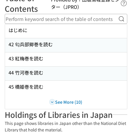
Lin
Contents
ター（JPRO）
Perf
はじめに
42 匂兵部卿巻を読む
43 紅梅巻を読む
44 竹河巻を読む
45 橋姫巻を読む
See More (10)
Holdings of Libraries in Japan
This page shows libraries in Japan other than the National Diet
Library that hold the material.