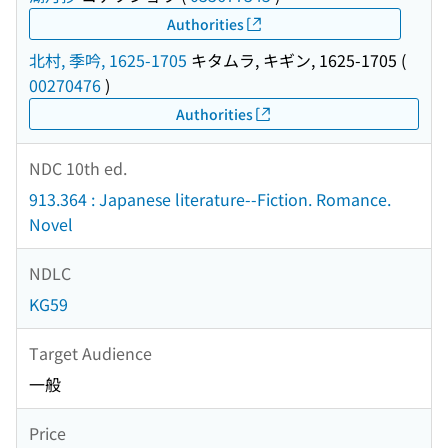
Authorities
北村, 季吟, 1625-1705
キタムラ, キギン, 1625-1705
(
00270476
)
Authorities
NDC 10th ed.
913.364 : Japanese literature--Fiction. Romance.
Novel
NDLC
KG59
Target Audience
一般
Price