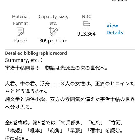
Material
Capacity, size,
NDC
Format
etc.
View
Details
913.364
Paper
309p ; 21cm
Detailed bibliographic record
Summary, etc.：
宇治十帖開幕！　物語は光源氏の次の世代へ。

大君、中の君、浮舟……３人の女性は、正篇のヒロインた
ちとどう違うのか。

純文学と通俗小説、双方の雰囲気を備えた宇治十帖の世界
へ分け入る。

全6巻構成。第5巻では「匂兵部卿」「紅梅」「竹河」
「橋姫」「椎本」「総角」「早蕨」「宿木」を読む。
(Provide...