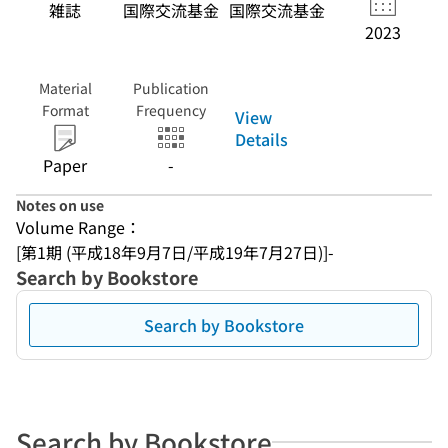
雑誌
国際交流基金
国際交流基金
2023
Material
Publication
Format
Frequency
View
Details
Paper
-
Notes on use
Volume Range：
[第1期 (平成18年9月7日/平成19年7月27日)]-
Search by Bookstore
Search by Bookstore
Search by Bookstore