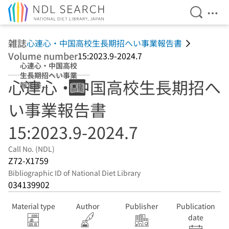
Open Se
Ope
Jump to main content
雑誌
心連心・中国高校生長期招へい事業報告書
Volume number
15:2023.9-2024.7
心連心・中国高校
生長期招へい事業
心連心・中国高校生長期招へ
報告書
15:2023.9-
い事業報告書
2024.7
15:2023.9-2024.7
Call No. (NDL)
Z72-X1759
Bibliographic ID of National Diet Library
034139902
Material type
Author
Publisher
Publication
date