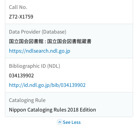
Call No.
Z72-X1759
Data Provider (Database)
国立国会図書館 : 国立国会図書館蔵書
https://ndlsearch.ndl.go.jp
Bibliographic ID (NDL)
034139902
http://id.ndl.go.jp/bib/034139902
Cataloging Rule
Nippon Cataloging Rules 2018 Edition
See Less