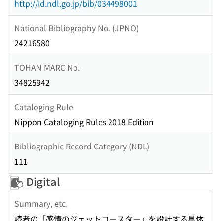
http://id.ndl.go.jp/bib/034498001
National Bibliography No. (JPNO)
24216580
TOHAN MARC No.
34825942
Cataloging Rule
Nippon Cataloging Rules 2018 Edition
Bibliographic Record Category (NDL)
111
Digital
Summary, etc.
読者の「感情のジェットコースター」を設計する具体