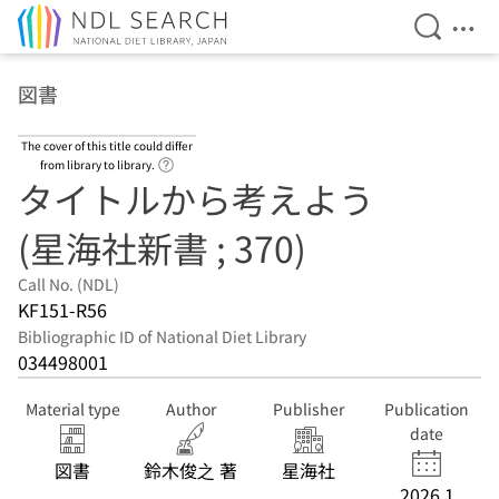
Open Se
Ope
Jump to main content
図書
The cover of this title could differ
Link to Help Page
from library to library.
タイトルから考えよう
(星海社新書 ; 370)
Call No. (NDL)
KF151-R56
Bibliographic ID of National Diet Library
034498001
Material type
Author
Publisher
Publication
date
図書
鈴木俊之 著
星海社
2026.1