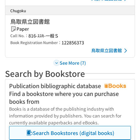
Chugoku
鳥取県立図書館
Paper
816-ｽｽｷ-一般Ｓ
Call No.：
122856373
Book Registration Number：
鳥取県立図書館
See More (7)
Search by Bookstore
Publication bibliographic database
Find a bookstore where you can purchase
books from
Books is a database of the publishing industry with
information provided by publishers. You can search for
currently available paperbacks and eBooks.
Search Bookstores (digital books)