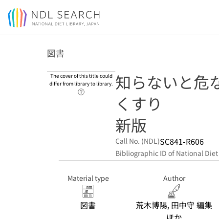
Jump to main content
図書
知らないと危
The cover of this title could
differ from library to library.
Link to Help Page
くすり
新版
SC841-R606
Call No. (NDL)
Bibliographic ID of National Diet
Material type
Author
図書
荒木博陽, 田中守 編集
ほか