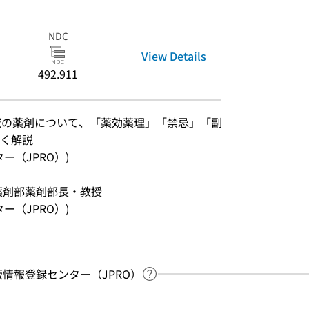
NDC
View Details
492.911
域の薬剤について、「薬効薬理」「禁忌」「副
く解説
ンター（JPRO）)
薬剤部薬剤部長・教授
ンター（JPRO）)
：出版情報登録センター（JPRO）
Link to Help Page
 keyword search of the table of contents