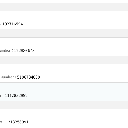
1027165941
r：
122886678
 Number：
5106734030
on Number：
1112832892
er：
1213258991
ber：