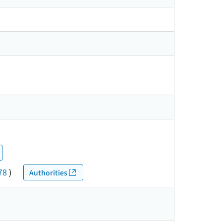
78
)
Authorities