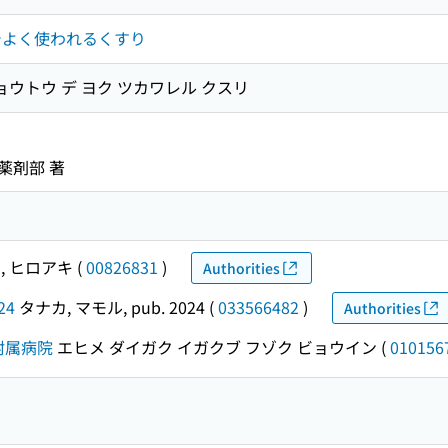
でよく使われるくすり
ョウトウ デ ヨク ツカワレル クスリ
薬剤部 著
, ヒロアキ
(
00826831
)
Authorities
24
タナカ, マモル, pub. 2024
(
033566482
)
Authorities
附属病院
エヒメ ダイガク イガクブ フゾク ビョウイン
(
010156