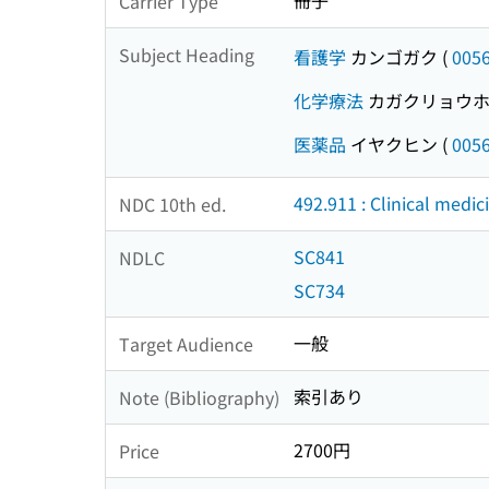
冊子
Carrier Type
Subject Heading
看護学
カンゴガク
(
005
化学療法
カガクリョウ
医薬品
イヤクヒン
(
005
492.911 : Clinical medic
NDC 10th ed.
SC841
NDLC
SC734
一般
Target Audience
索引あり
Note (Bibliography)
2700円
Price