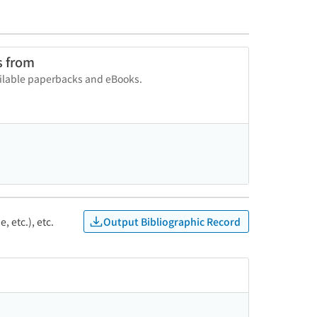
s from
vailable paperbacks and eBooks.
Output Bibliographic Record
, etc.), etc.