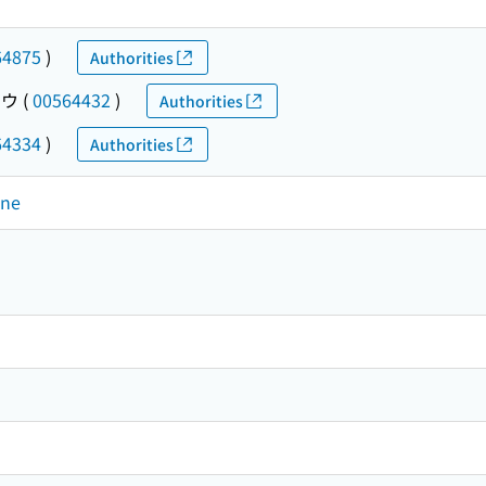
64875
)
Authorities
ホウ
(
00564432
)
Authorities
64334
)
Authorities
ine