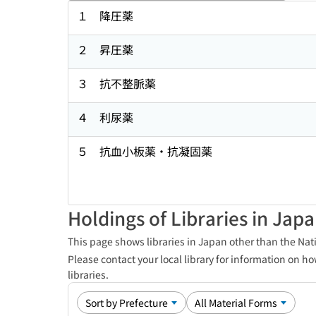
１ 降圧薬
２ 昇圧薬
３ 抗不整脈薬
４ 利尿薬
５ 抗血小板薬・抗凝固薬
Holdings of Libraries in Jap
This page shows libraries in Japan other than the Nati
Please contact your local library for information on ho
libraries.