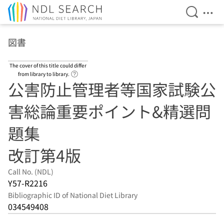
Open Se
Ope
Jump to main content
図書
The cover of this title could differ
Link to Help Page
from library to library.
公害防止管理者等国家試験公
害総論重要ポイント&精選問
題集
改訂第4版
Call No. (NDL)
Y57-R2216
Bibliographic ID of National Diet Library
034549408