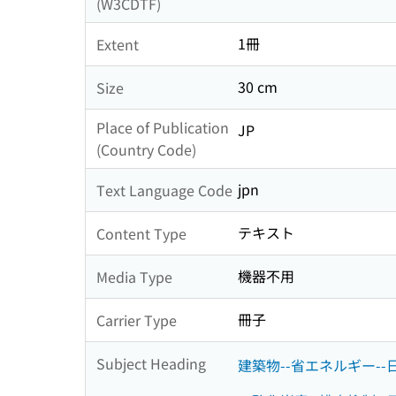
(W3CDTF)
1冊
Extent
30 cm
Size
Place of Publication
JP
(Country Code)
jpn
Text Language Code
テキスト
Content Type
機器不用
Media Type
冊子
Carrier Type
Subject Heading
建築物--省エネルギー--