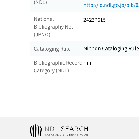
(NDL)
http://id.ndl.go.jp/bib
National
24237615
Bibliography No.
(JPNO)
Nippon Cataloging Rule
Cataloging Rule
Bibliographic Record
111
Category (NDL)