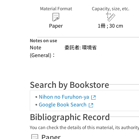
Material Format
Capacity, size, etc.
Paper
1冊 ; 30 cm
Notes on use
Note
委託者: 環境省
(General)：
Search by Bookstore
Nihon no Furuhon-ya
Google Book Search
Bibliographic Record
You can check the details of this material, its authori
Paper