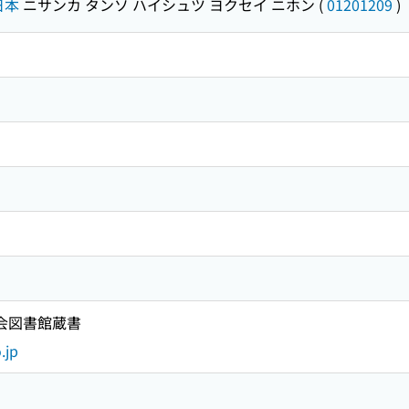
日本
ニサンカ タンソ ハイシュツ ヨクセイ ニホン
(
01201209
)
国会図書館蔵書
.jp