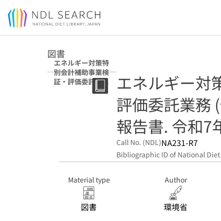
Jump to main content
図書
エネルギー対策特
別会計補助事業検
エネルギー対
証・評価委託業務
(住宅の脱炭素化
評価委託業務 
推進事業) 報告書
令和7年度
報告書. 令和7
NA231-R7
Call No. (NDL)
Bibliographic ID of National Diet
Material type
Author
図書
環境省