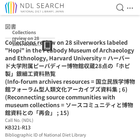
Open Se
Ope
Jump to main content
図書
Collections
review on 28
Collections review on 28 silverworks labeled
silverworks
"Hopi" in the Peabody Museum of Archaeology
labeled "Hopi"
in the Peabody
and Ethnology, Harvard University = ハーバー
Museum of
ド大学附属ピーバディー博物館収蔵28点の「ホピ
Archaeology and
製」銀細工資料熟覧
Ethnology,
Harvard
(Info-forum archives resources = 国立民族学博物
University (Info-
館フォーラム型人類文化アーカイブズ資料集 ; 6)
forum archives
(Reconnecting source communities with
resources = 国立
民族学博物館フォ
museum collections = ソースコミュニティと博物
ーラム型人類文化
館資料との「再会」 ; 15)
アーカイブズ資料
Call No. (NDL)
集 ; 6)
KB321-R13
(Reconnecting
source
Bibliographic ID of National Diet Library
communities