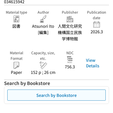
034615942
with museum
collections = ソ
Material type
Author
Publisher
Publication
ースコミュニティ
date
と博物館資料との
「再会」 ; 15)
図書
Atsunori Ito
人間文化研究
2026.3
[編集]
機構国立民族
学博物館
Material
Capacity, size,
NDC
Format
etc.
View
Details
756.3
Paper
152 p ; 26 cm
Search by Bookstore
Search by Bookstore