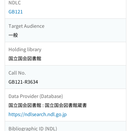
NDLC
GB121
Target Audience
一般
Holding library
国立国会図書館
Call No.
GB121-R3634
Data Provider (Database)
国立国会図書館 : 国立国会図書館蔵書
https://ndlsearch.ndl.go.jp
Bibliographic ID (NDL)