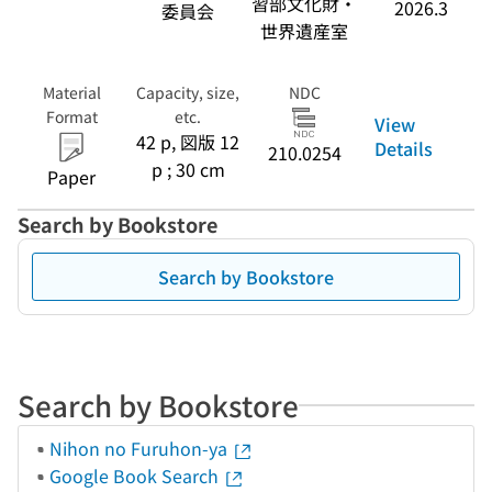
習部文化財・
2026.3
委員会
世界遺産室
Material
Capacity, size,
NDC
Format
etc.
View
42 p, 図版 12
Details
210.0254
p ; 30 cm
Paper
Search by Bookstore
Search by Bookstore
Search by Bookstore
Nihon no Furuhon-ya
Google Book Search