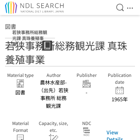
Open Se
Ope
Jump to main content
図書
若狭事務所総務観
光課 真珠養殖事
若狭事務所総務観光課 真珠
業
養殖事業
Material type
Author
Publisher
Publication
農林水産部-
date
（出先）若狭
図書
-
事務所 総務
1965年
観光課
Material
Capacity, size,
NDC
Format
etc.
View
Details