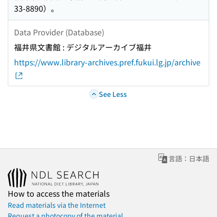
33-8890）。
Data Provider (Database)
福井県文書館 : デジタルアーカイブ福井
https://www.library-archives.pref.fukui.lg.jp/archive
See Less
言語：日本語
How to access the materials
Read materials via the Internet
Request a photocopy of the material