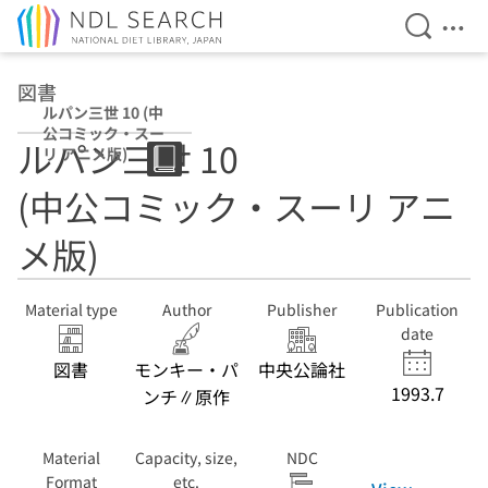
Open Se
Ope
Jump to main content
図書
ルパン三世 10 (中
公コミック・スー
ルパン三世 10
リ アニメ版)
(中公コミック・スーリ アニ
メ版)
Material type
Author
Publisher
Publication
date
図書
モンキー・パ
中央公論社
1993.7
ンチ∥原作
Material
Capacity, size,
NDC
Format
etc.