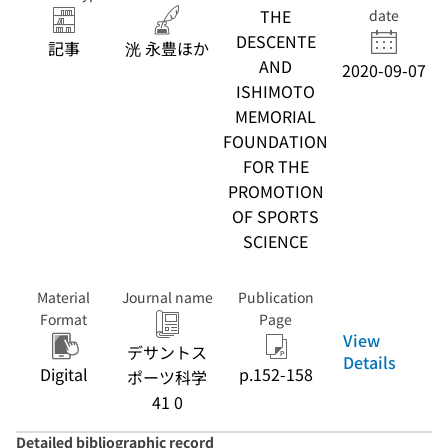
THE
date
DESCENTE
記事
洸 永豊ほか
AND
2020-09-07
ISHIMOTO
MEMORIAL
FOUNDATION
FOR THE
PROMOTION
OF SPORTS
SCIENCE
Material
Journal name
Publication
Format
Page
View
デサントス
Details
Digital
p.152-158
ポーツ科学
41 0
Detailed bibliographic record