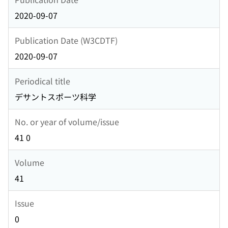
2020-09-07
Publication Date (W3CDTF)
2020-09-07
Periodical title
デサントスポーツ科学
No. or year of volume/issue
41 0
Volume
41
Issue
0