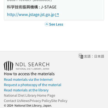
科学技術振興機構 : J-STAGE
http://www.jstage.jst.go.jp
See Less
言語：日本語
How to access the materials
Read materials via the Internet
Request a photocopy of the material
Read materials at the library
National Diet Library Home Page
Contact Us
News
Privacy Policy
Site Policy
© 2024- National Diet Library, Japan.