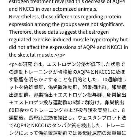
estrogen treatment reversed this decrease of AQP4
and NKCC1 in ovariectomized animals.
Nevertheless, these differences regarding protein
expression among the groups were not significant.
Therefore, these data suggest that estrogen
regulated exercise-induced muscle hypertrophy but
did not affect the expressions of AQP4 and NKCC1 in
the skeletal muscle.</p>
<p>本研究では，エストロゲン分泌が低下した状態で
の運動トレーニングが骨格筋のAQP4とNKCC1に及ぼ
す影響を明らかにすることを目的とした．10週齢雌ラ
ットを偽処置群，偽処置運動群，卵巣摘出群，卵巣摘
出運動群，卵巣摘出＋エストロゲン投与群，卵巣摘出
＋エストロゲン投与運動群の6群に群分け，卵巣摘出
60日後からトレーニングおよび投与後を実施した．8
週間後，長母趾屈筋を摘出し，ウェスタンブロット法
でAQP4とNKCC1のタンパク質を検出した．トレーニ
ングによって偽処置運動群では長母趾屈筋の湿重量に