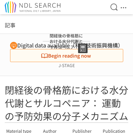
Open Se
Ope
Jump to main content
記事
閉経後の骨格筋に
おける水分代謝と
Digital data available（科学技術振興機構）
サルコペニア：
運動の予防効果の
Begin reading now
分子メカニズム
J-STAGE
閉経後の骨格筋における水分
代謝とサルコペニア： 運動
の予防効果の分子メカニズム
Material type
Author
Publisher
Publication